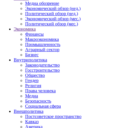
Медиа обозрение
Экономический обзор (нед.)
Политический обзор (нед.)
Экономический обзор (мес.)
Политический обзор (мес.)
Экономика
Финансы
Макроэкономика
Промышленность
Аграрный сектор
Бизнес
Внутриполитика
Законодательство
Госстроительство
Общество
Гендер
Религия
Права человека
Медиа
Безопасность
Социальная сфера
Внешполитика
Постсоветское пространство
Кавказ
Америка