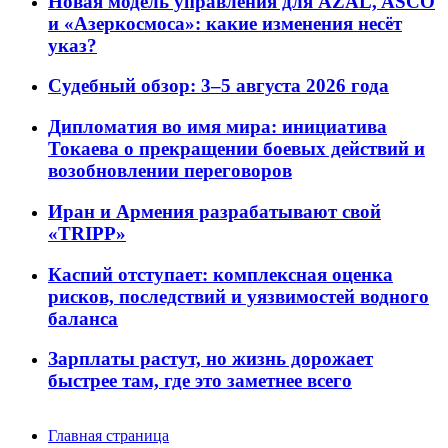
Новая модель управления для AZAL, ASCO
и «Азеркосмоса»: какие изменения несёт
указ?
Судебный обзор: 3–5 августа 2026 года
Дипломатия во имя мира: инициатива
Токаева о прекращении боевых действий и
возобновлении переговоров
Иран и Армения разрабатывают свой
«TRIPP»
Каспий отступает: комплексная оценка
рисков, последствий и уязвимостей водного
баланса
Зарплаты растут, но жизнь дорожает
быстрее там, где это заметнее всего
Главная страница