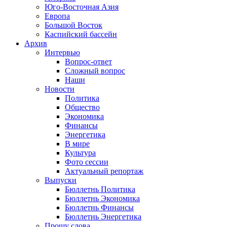
Юго-Восточная Азия
Европа
Большой Восток
Каспийский бассейн
Архив
Интервью
Вопрос-ответ
Сложный вопрос
Наши
Новости
Политика
Общество
Экономика
Финансы
Энергетика
В мире
Культура
Фото сессии
Актуальный репортаж
Выпуски
Бюллетнь Политика
Бюллетнь Экономика
Бюллетнь Финансы
Бюллетнь Энергетика
Прошу слова