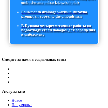
ombudsmana müraciətə səbəb olub
Four-month drainage works in Buzovna
prompt an appeal to the ombudsman
В Бузовна четырехмесячные работы по
водоотводу стали поводом для обращения
к омбудсмену
Следите за нами в социальных сетях
Актуально
Новое
Популярные