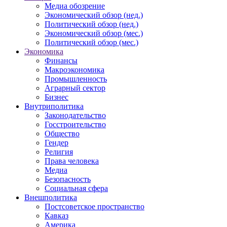
Медиа обозрение
Экономический обзор (нед.)
Политический обзор (нед.)
Экономический обзор (мес.)
Политический обзор (мес.)
Экономика
Финансы
Макроэкономика
Промышленность
Аграрный сектор
Бизнес
Внутриполитика
Законодательство
Госстроительство
Общество
Гендер
Религия
Права человека
Медиа
Безопасность
Социальная сфера
Внешполитика
Постсоветское пространство
Кавказ
Америка