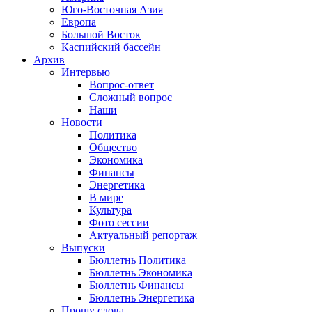
Юго-Восточная Азия
Европа
Большой Восток
Каспийский бассейн
Архив
Интервью
Вопрос-ответ
Сложный вопрос
Наши
Новости
Политика
Общество
Экономика
Финансы
Энергетика
В мире
Культура
Фото сессии
Актуальный репортаж
Выпуски
Бюллетнь Политика
Бюллетнь Экономика
Бюллетнь Финансы
Бюллетнь Энергетика
Прошу слова