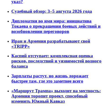
указ?
Судебный обзор: 3–5 августа 2026 года
Дипломатия во имя мира: инициатива
Токаева о прекращении боевых действий и
возобновлении переговоров
Иран и Армения разрабатывают свой
«TRIPP»
Каспий отступает: комплексная оценка
рисков, последствий и уязвимостей водного
баланса
Зарплаты растут, но жизнь дорожает
быстрее там, где это заметнее всего
«Маршрут Трампа» выходит на местность:
Армения торопит проект, способный
изменить Южный Кавказ