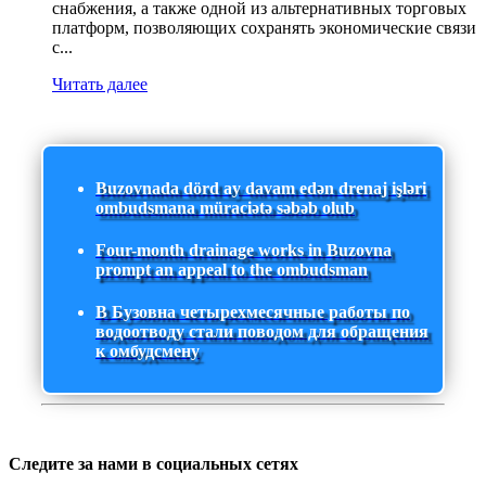
снабжения, а также одной из альтернативных торговых
платформ, позволяющих сохранять экономические связи
с...
Читать далее
Buzovnada dörd ay davam edən drenaj işləri
ombudsmana müraciətə səbəb olub
Four-month drainage works in Buzovna
prompt an appeal to the ombudsman
В Бузовна четырехмесячные работы по
водоотводу стали поводом для обращения
к омбудсмену
Следите за нами в социальных сетях