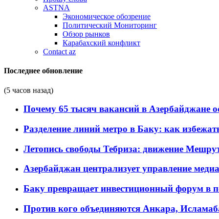
ASTNA
Экономическое обозрение
Политический Мониторинг
Обзор рынков
Карабахский конфликт
Contact az
Последнее обновление
(5 часов назад)
Почему 65 тысяч вакансий в Азербайджане 
Разделение линий метро в Баку: как избежат
Летопись свободы Тебриза: движение Мешрут
Азербайджан централизует управление меди
Баку превращает инвестиционный форум в п
Против кого объединяются Анкара, Исламаб