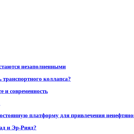
остаются незаполненными
ь транспортного коллапса?
е и современность
а
остоянную платформу для привлечения ненефтяно
ад и Эр-Рияд?