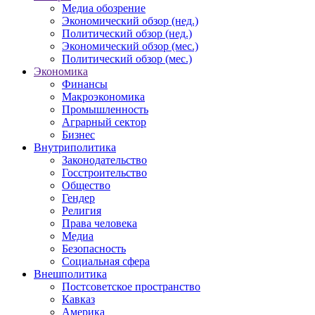
Медиа обозрение
Экономический обзор (нед.)
Политический обзор (нед.)
Экономический обзор (мес.)
Политический обзор (мес.)
Экономика
Финансы
Макроэкономика
Промышленность
Аграрный сектор
Бизнес
Внутриполитика
Законодательство
Госстроительство
Общество
Гендер
Религия
Права человека
Медиа
Безопасность
Социальная сфера
Внешполитика
Постсоветское пространство
Кавказ
Америка