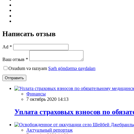
Написать отзыв
Ad *
Ваш отзыв *
Oxudum və razıyam
Şərh göndərmə qaydaları
Отправить
Финансы
7 октябрь 2020 14:13
Уплата страховых взносов по обяза
Актуальный репортаж