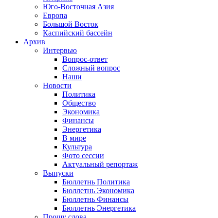
Юго-Восточная Азия
Европа
Большой Восток
Каспийский бассейн
Архив
Интервью
Вопрос-ответ
Сложный вопрос
Наши
Новости
Политика
Общество
Экономика
Финансы
Энергетика
В мире
Культура
Фото сессии
Актуальный репортаж
Выпуски
Бюллетнь Политика
Бюллетнь Экономика
Бюллетнь Финансы
Бюллетнь Энергетика
Прошу слова