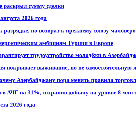
не раскрыл сумму сделки
 августа 2026 года
 разрядке, но возврат к прежнему союзу маловеро
энергетическим амбициям Турции в Европе
гарантирует трудоустройство молодёжи в Азербайд
ая покрывает выживание, но не самостоятельную 
почему Азербайджану пора менять правила торгов
в АЧГ на 31%, сохранив добычу на уровне 8 млн 
уста 2026 года