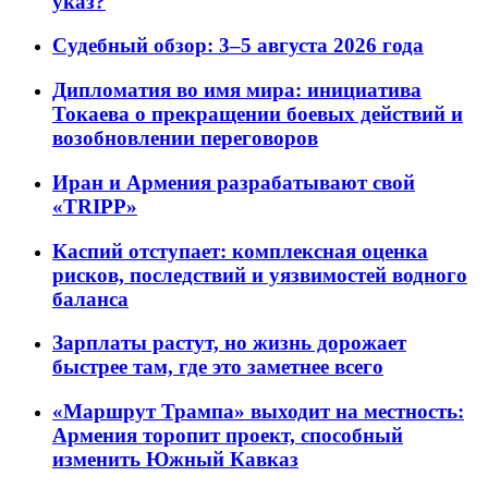
указ?
Судебный обзор: 3–5 августа 2026 года
Дипломатия во имя мира: инициатива
Токаева о прекращении боевых действий и
возобновлении переговоров
Иран и Армения разрабатывают свой
«TRIPP»
Каспий отступает: комплексная оценка
рисков, последствий и уязвимостей водного
баланса
Зарплаты растут, но жизнь дорожает
быстрее там, где это заметнее всего
«Маршрут Трампа» выходит на местность:
Армения торопит проект, способный
изменить Южный Кавказ