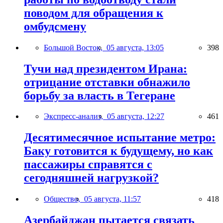
поводом для обращения к
омбудсмену
Большой Восток,
05 августа, 13:05
398
Тучи над президентом Ирана:
отрицание отставки обнажило
борьбу за власть в Тегеране
Экспресс-анализ,
05 августа, 12:27
461
Десятимесячное испытание метро:
Баку готовится к будущему, но как
пассажиры справятся с
сегодняшней нагрузкой?
Общество,
05 августа, 11:57
418
Азербайджан пытается связать