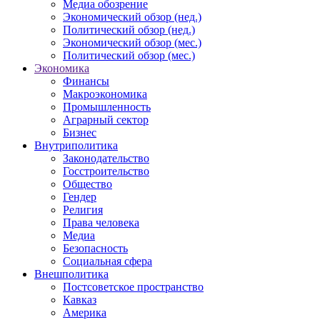
Медиа обозрение
Экономический обзор (нед.)
Политический обзор (нед.)
Экономический обзор (мес.)
Политический обзор (мес.)
Экономика
Финансы
Макроэкономика
Промышленность
Аграрный сектор
Бизнес
Внутриполитика
Законодательство
Госстроительство
Общество
Гендер
Религия
Права человека
Медиа
Безопасность
Социальная сфера
Внешполитика
Постсоветское пространство
Кавказ
Америка