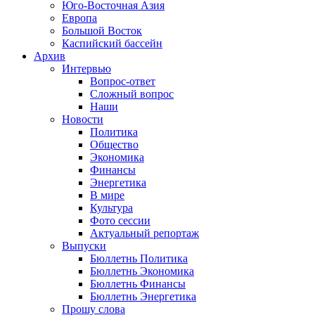
Юго-Восточная Азия
Европа
Большой Восток
Каспийский бассейн
Архив
Интервью
Вопрос-ответ
Сложный вопрос
Наши
Новости
Политика
Общество
Экономика
Финансы
Энергетика
В мире
Культура
Фото сессии
Актуальный репортаж
Выпуски
Бюллетнь Политика
Бюллетнь Экономика
Бюллетнь Финансы
Бюллетнь Энергетика
Прошу слова