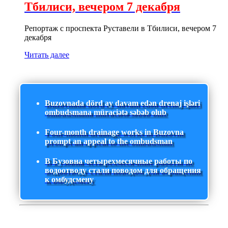
Тбилиси, вечером 7 декабря
Репортаж с проспекта Руставели в Тбилиси, вечером 7
декабря
Читать далее
Buzovnada dörd ay davam edən drenaj işləri
ombudsmana müraciətə səbəb olub
Four-month drainage works in Buzovna
prompt an appeal to the ombudsman
В Бузовна четырехмесячные работы по
водоотводу стали поводом для обращения
к омбудсмену