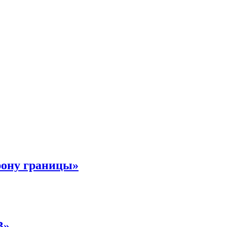
рону границы»
В»