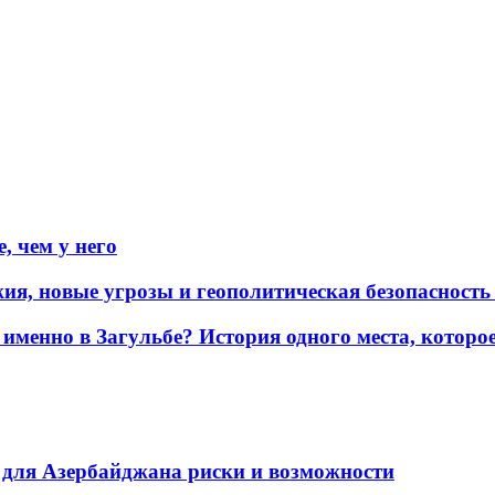
, чем у него
жия, новые угрозы и геополитическая безопасност
именно в Загульбе? История одного места, которо
для Азербайджана риски и возможности