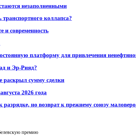
остаются незаполненными
ь транспортного коллапса?
е и современность
а
остоянную платформу для привлечения ненефтяно
ад и Эр-Рияд?
не раскрыл сумму сделки
 августа 2026 года
 разрядке, но возврат к прежнему союзу маловеро
обелевскую премию