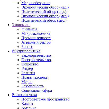
Медиа обозрение
Экономический обзор (нед.)
Политический обзор (нед.)
Экономический обзор (мес.)
Политический обзор (мес.)
Экономика
Финансы
Макроэкономика
Промышленность
Аграрный сектор
Бизнес
Внутриполитика
Законодательство
Госстроительство
Общество
Гендер
Религия
Права человека
Медиа
Безопасность
Социальная сфера
Внешполитика
Постсоветское пространство
Кавказ
Америка