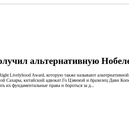
 получил альтернативную Нобе
ight Livelyhood Award, которую также называют альтернативной 
й Сахары, китайский адвокат Го Цзянмэй и бразилец Дави Копе
ь их фундаментальные права и бороться за д...