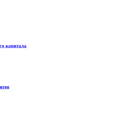
го капитала
ятен