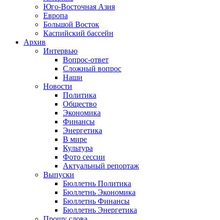
Юго-Восточная Азия
Европа
Большой Восток
Каспийский бассейн
Архив
Интервью
Вопрос-ответ
Сложный вопрос
Наши
Новости
Политика
Общество
Экономика
Финансы
Энергетика
В мире
Культура
Фото сессии
Актуальный репортаж
Выпуски
Бюллетнь Политика
Бюллетнь Экономика
Бюллетнь Финансы
Бюллетнь Энергетика
Прошу слова