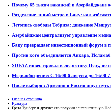
Почему 65 тысяч вакансий в Азербайджане 
Разделение линий метро в Баку: как избежат
Летопись свободы Тебриза: движение Мешрут
Азербайджан централизует управление меди
Баку превращает инвестиционный форум в п
Против кого объединяются Анкара, Исламаб
SOFAZ инвестировал в энергетику Перу, но 
Медиаобозрение: С 16:00 6 августа до 16:00 7
После выборов Армения и Россия ищут путь к
Главная страница
Культура
Грета Тунберг и другие: кто получил альтернативную Н