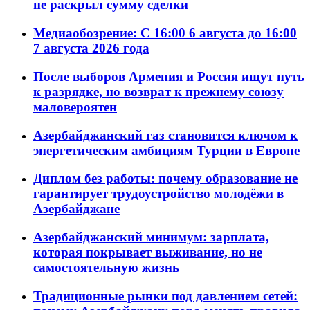
не раскрыл сумму сделки
Медиаобозрение: С 16:00 6 августа до 16:00
7 августа 2026 года
После выборов Армения и Россия ищут путь
к разрядке, но возврат к прежнему союзу
маловероятен
Азербайджанский газ становится ключом к
энергетическим амбициям Турции в Европе
Диплом без работы: почему образование не
гарантирует трудоустройство молодёжи в
Азербайджане
Азербайджанский минимум: зарплата,
которая покрывает выживание, но не
самостоятельную жизнь
Традиционные рынки под давлением сетей: