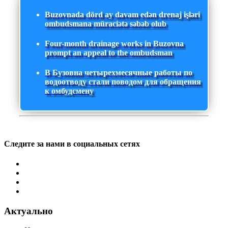
Buzovnada dörd ay davam edən drenaj işləri
ombudsmana müraciətə səbəb olub
Four-month drainage works in Buzovna
prompt an appeal to the ombudsman
В Бузовна четырехмесячные работы по
водоотводу стали поводом для обращения
к омбудсмену
Следите за нами в социальных сетях
Актуально