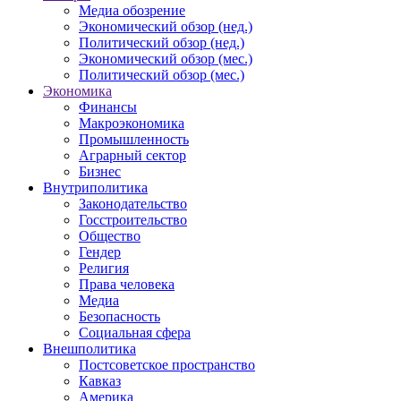
Медиа обозрение
Экономический обзор (нед.)
Политический обзор (нед.)
Экономический обзор (мес.)
Политический обзор (мес.)
Экономика
Финансы
Макроэкономика
Промышленность
Аграрный сектор
Бизнес
Внутриполитика
Законодательство
Госстроительство
Общество
Гендер
Религия
Права человека
Медиа
Безопасность
Социальная сфера
Внешполитика
Постсоветское пространство
Кавказ
Америка