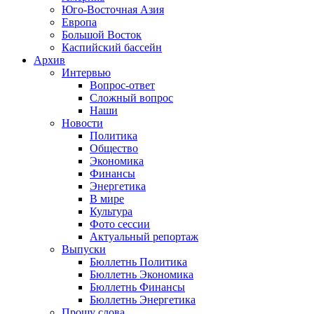
Юго-Восточная Азия
Европа
Большой Восток
Каспийский бассейн
Архив
Интервью
Вопрос-ответ
Сложный вопрос
Наши
Новости
Политика
Общество
Экономика
Финансы
Энергетика
В мире
Культура
Фото сессии
Актуальный репортаж
Выпуски
Бюллетнь Политика
Бюллетнь Экономика
Бюллетнь Финансы
Бюллетнь Энергетика
Прошу слова