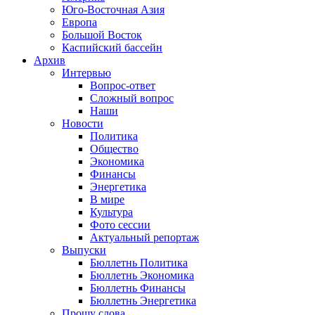
Юго-Восточная Азия
Европа
Большой Восток
Каспийский бассейн
Архив
Интервью
Вопрос-ответ
Сложный вопрос
Наши
Новости
Политика
Общество
Экономика
Финансы
Энергетика
В мире
Культура
Фото сессии
Актуальный репортаж
Выпуски
Бюллетнь Политика
Бюллетнь Экономика
Бюллетнь Финансы
Бюллетнь Энергетика
Прошу слова