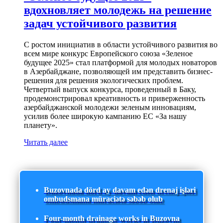
вдохновляет молодежь на решение
задач устойчивого развития
С ростом инициатив в области устойчивого развития во
всем мире конкурс Европейского союза «Зеленое
будущее 2025» стал платформой для молодых новаторов
в Азербайджане, позволяющей им представить бизнес-
решения для решения экологических проблем.
Четвертый выпуск конкурса, проведенный в Баку,
продемонстрировал креативность и приверженность
азербайджанской молодежи зеленым инновациям,
усилив более широкую кампанию ЕС «За нашу
планету».
Читать далее
Buzovnada dörd ay davam edən drenaj işləri
ombudsmana müraciətə səbəb olub
Four-month drainage works in Buzovna