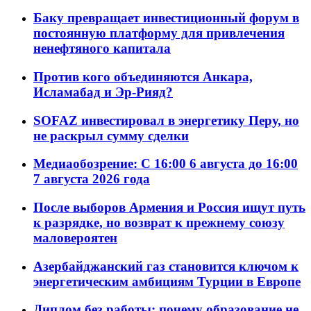
Баку превращает инвестиционный форум в
постоянную платформу для привлечения
ненефтяного капитала
Против кого объединяются Анкара,
Исламабад и Эр-Рияд?
SOFAZ инвестировал в энергетику Перу, но
не раскрыл сумму сделки
Медиаобозрение: С 16:00 6 августа до 16:00
7 августа 2026 года
После выборов Армения и Россия ищут путь
к разрядке, но возврат к прежнему союзу
маловероятен
Азербайджанский газ становится ключом к
энергетическим амбициям Турции в Европе
Диплом без работы: почему образование не