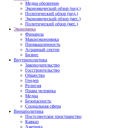
Медиа обозрение
Экономический обзор (нед.)
Политический обзор (нед.)
Экономический обзор (мес.)
Политический обзор (мес.)
Экономика
Финансы
Макроэкономика
Промышленность
Аграрный сектор
Бизнес
Внутриполитика
Законодательство
Госстроительство
Общество
Гендер
Религия
Права человека
Медиа
Безопасность
Социальная сфера
Внешполитика
Постсоветское пространство
Кавказ
Америка