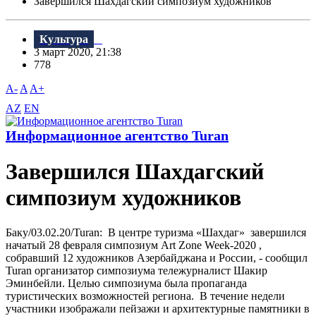
Завершился Шахдагский симпозиум художников
Культура
3 март 2020, 21:38
778
A-
A
A+
AZ
EN
Информационное агентство Turan
Завершился Шахдагский
симпозиум художников
Баку/03.02.20/Turan: В центре туризма «Шахдаг» завершился
начатый 28 февраля симпозиум Art Zone Week-2020 ,
собравший 12 художников Азербайджана и России, - сообщил
Turan организатор симпозиума тележурналист Шакир
Эминбейли. Целью симпозиума была пропаганда
туристических возможностей региона. В течение недели
участники изображали пейзажи и архитектурные памятники в