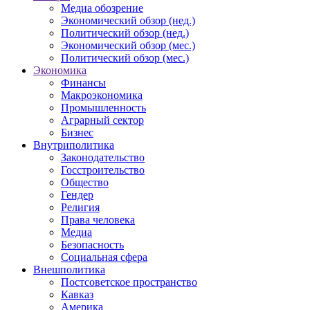
Медиа обозрение
Экономический обзор (нед.)
Политический обзор (нед.)
Экономический обзор (мес.)
Политический обзор (мес.)
Экономика
Финансы
Макроэкономика
Промышленность
Аграрный сектор
Бизнес
Внутриполитика
Законодательство
Госстроительство
Общество
Гендер
Религия
Права человека
Медиа
Безопасность
Социальная сфера
Внешполитика
Постсоветское пространство
Кавказ
Америка