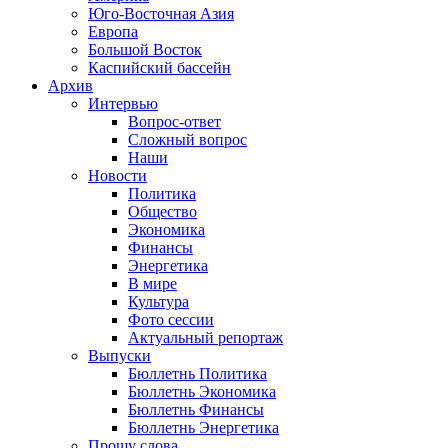
Юго-Восточная Азия
Европа
Большой Восток
Каспийский бассейн
Архив
Интервью
Вопрос-ответ
Сложный вопрос
Наши
Новости
Политика
Общество
Экономика
Финансы
Энергетика
В мире
Культура
Фото сессии
Актуальный репортаж
Выпуски
Бюллетнь Политика
Бюллетнь Экономика
Бюллетнь Финансы
Бюллетнь Энергетика
Прошу слова