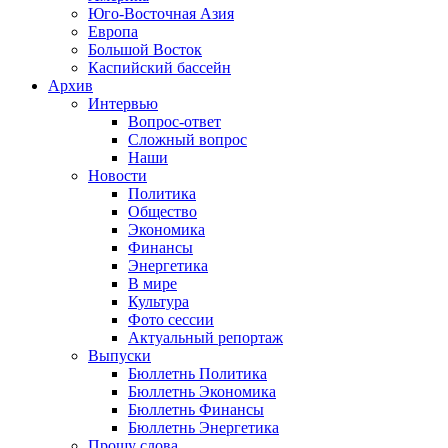
Юго-Восточная Азия
Европа
Большой Восток
Каспийский бассейн
Архив
Интервью
Вопрос-ответ
Сложный вопрос
Наши
Новости
Политика
Общество
Экономика
Финансы
Энергетика
В мире
Культура
Фото сессии
Актуальный репортаж
Выпуски
Бюллетнь Политика
Бюллетнь Экономика
Бюллетнь Финансы
Бюллетнь Энергетика
Прошу слова