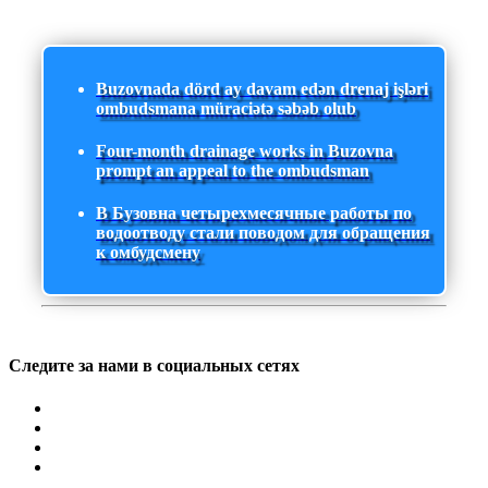
Buzovnada dörd ay davam edən drenaj işləri
ombudsmana müraciətə səbəb olub
Four-month drainage works in Buzovna
prompt an appeal to the ombudsman
В Бузовна четырехмесячные работы по
водоотводу стали поводом для обращения
к омбудсмену
Следите за нами в социальных сетях