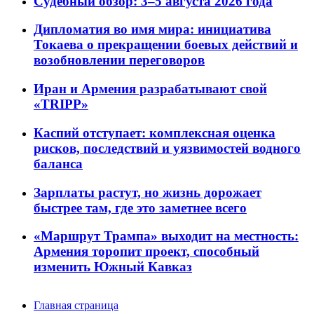
Судебный обзор: 3–5 августа 2026 года
Дипломатия во имя мира: инициатива
Токаева о прекращении боевых действий и
возобновлении переговоров
Иран и Армения разрабатывают свой
«TRIPP»
Каспий отступает: комплексная оценка
рисков, последствий и уязвимостей водного
баланса
Зарплаты растут, но жизнь дорожает
быстрее там, где это заметнее всего
«Маршрут Трампа» выходит на местность:
Армения торопит проект, способный
изменить Южный Кавказ
Главная страница