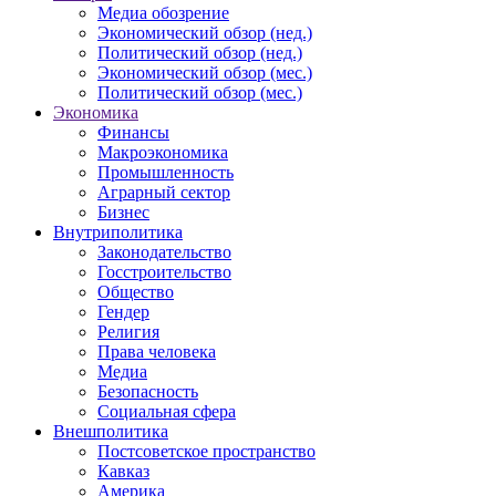
Медиа обозрение
Экономический обзор (нед.)
Политический обзор (нед.)
Экономический обзор (мес.)
Политический обзор (мес.)
Экономика
Финансы
Макроэкономика
Промышленность
Аграрный сектор
Бизнес
Внутриполитика
Законодательство
Госстроительство
Общество
Гендер
Религия
Права человека
Медиа
Безопасность
Социальная сфера
Внешполитика
Постсоветское пространство
Кавказ
Америка