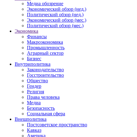
Медиа обозрение
Экономический обзор (нед.)
Политический обзор (нед.)
Экономический обзор (мес.)
Политический обзор (мес.)
Экономика
Финансы
Макроэкономика
Промышленность
Аграрный сектор
Бизнес
Внутриполитика
Законодательство
Госстроительство
Общество
Гендер
Религия
Права человека
Медиа
Безопасность
Социальная сфера
Внешполитика
Постсоветское пространство
Кавказ
Америка