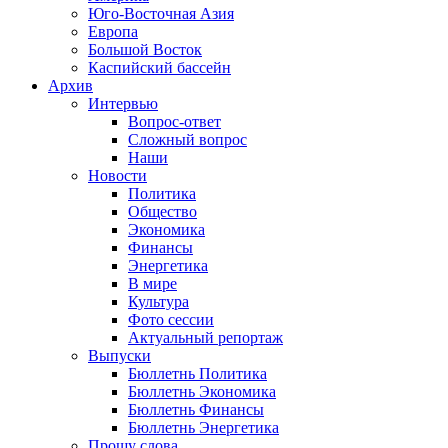
Юго-Восточная Азия
Европа
Большой Восток
Каспийский бассейн
Архив
Интервью
Вопрос-ответ
Сложный вопрос
Наши
Новости
Политика
Общество
Экономика
Финансы
Энергетика
В мире
Культура
Фото сессии
Актуальный репортаж
Выпуски
Бюллетнь Политика
Бюллетнь Экономика
Бюллетнь Финансы
Бюллетнь Энергетика
Прошу слова