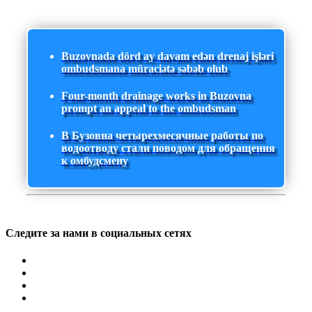
Buzovnada dörd ay davam edən drenaj işləri
ombudsmana müraciətə səbəb olub
Four-month drainage works in Buzovna
prompt an appeal to the ombudsman
В Бузовна четырехмесячные работы по
водоотводу стали поводом для обращения
к омбудсмену
Следите за нами в социальных сетях