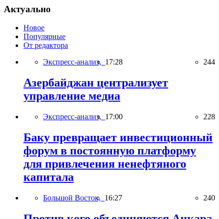
Актуально
Новое
Популярные
От редактора
Экспресс-анализ,
17:28
244
Азербайджан централизует
управление медиа
Экспресс-анализ,
17:00
228
Баку превращает инвестиционный
форум в постоянную платформу
для привлечения ненефтяного
капитала
Большой Восток,
16:27
240
Против кого объединяются Анкара,