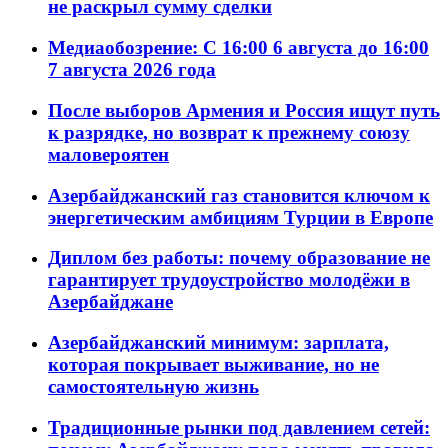
не раскрыл сумму сделки
Медиаобозрение: С 16:00 6 августа до 16:00
7 августа 2026 года
После выборов Армения и Россия ищут путь
к разрядке, но возврат к прежнему союзу
маловероятен
Азербайджанский газ становится ключом к
энергетическим амбициям Турции в Европе
Диплом без работы: почему образование не
гарантирует трудоустройство молодёжи в
Азербайджане
Азербайджанский минимум: зарплата,
которая покрывает выживание, но не
самостоятельную жизнь
Традиционные рынки под давлением сетей: