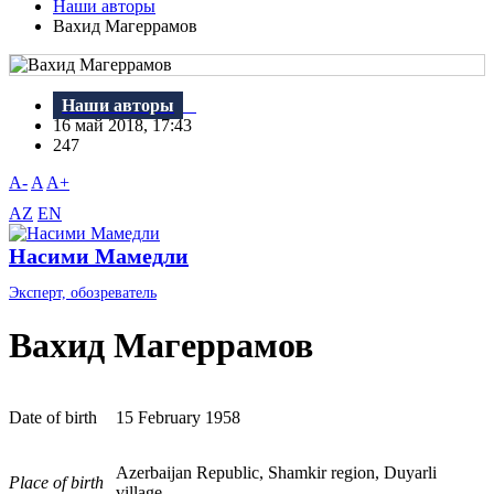
Наши авторы
Вахид Магеррамов
Наши авторы
16 май 2018, 17:43
247
A-
A
A+
AZ
EN
Насими Мамедли
Эксперт, обозреватель
Вахид Магеррамов
Date of birth
15 February 1958
Azerbaijan Republic, Shamkir region, Duyarli
Place of birth
village