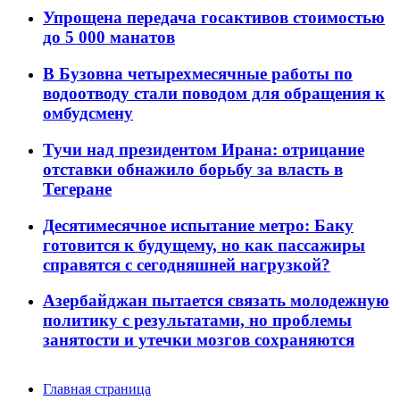
Упрощена передача госактивов стоимостью
до 5 000 манатов
В Бузовна четырехмесячные работы по
водоотводу стали поводом для обращения к
омбудсмену
Тучи над президентом Ирана: отрицание
отставки обнажило борьбу за власть в
Тегеране
Десятимесячное испытание метро: Баку
готовится к будущему, но как пассажиры
справятся с сегодняшней нагрузкой?
Азербайджан пытается связать молодежную
политику с результатами, но проблемы
занятости и утечки мозгов сохраняются
Главная страница