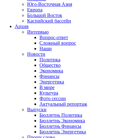
Юго-Восточная Азия
Европа
Большой Восток
Каспийский бассейн
Архив
Интервью
Вопрос-ответ
Сложный вопрос
Наши
Новости
Политика
Общество
Экономика
Финансы
Энергетика
В мире
Культура
Фото сессии
Актуальный репортаж
Выпуски
Бюллетнь Политика
Бюллетнь Экономика
Бюллетнь Финансы
Бюллетнь Энергетика
Прошу слова