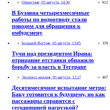
Общество,
05 августа, 14:30
912
В Бузовна четырехмесячные
работы по водоотводу стали
поводом для обращения к
омбудсмену
Большой Восток,
05 августа, 13:05
359
Тучи над президентом Ирана:
отрицание отставки обнажило
борьбу за власть в Тегеране
Экспресс-анализ,
05 августа, 12:27
407
Десятимесячное испытание метро:
Баку готовится к будущему, но как
пассажиры справятся с
сегодняшней нагрузкой?