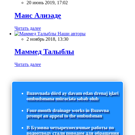
20 июнь 2019, 17:02
Маис Ализаде
Читать далее
Наши авторы
2 ноябрь 2018, 13:30
Маммед Талыблы
Читать далее
Buzovnada dörd ay davam edən drenaj işləri
ombudsmana müraciətə səbəb olub
Four-month drainage works in Buzovna
prompt an appeal to the ombudsman
В Бузовна четырехмесячные работы по
водоотводу стали поводом для обращения