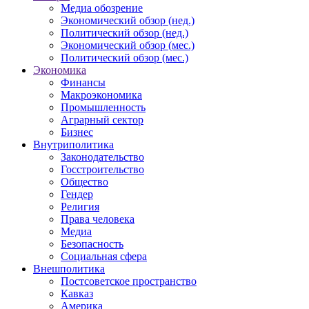
Медиа обозрение
Экономический обзор (нед.)
Политический обзор (нед.)
Экономический обзор (мес.)
Политический обзор (мес.)
Экономика
Финансы
Макроэкономика
Промышленность
Аграрный сектор
Бизнес
Внутриполитика
Законодательство
Госстроительство
Общество
Гендер
Религия
Права человека
Медиа
Безопасность
Социальная сфера
Внешполитика
Постсоветское пространство
Кавказ
Америка