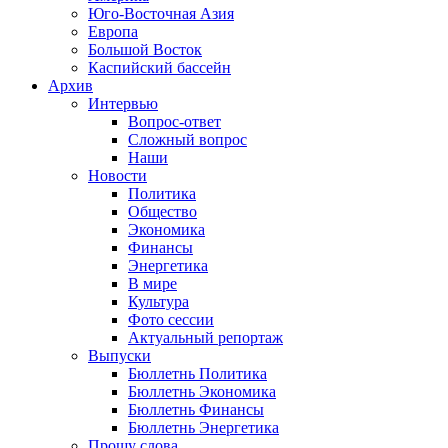
Юго-Восточная Азия
Европа
Большой Восток
Каспийский бассейн
Архив
Интервью
Вопрос-ответ
Сложный вопрос
Наши
Новости
Политика
Общество
Экономика
Финансы
Энергетика
В мире
Культура
Фото сессии
Актуальный репортаж
Выпуски
Бюллетнь Политика
Бюллетнь Экономика
Бюллетнь Финансы
Бюллетнь Энергетика
Прошу слова