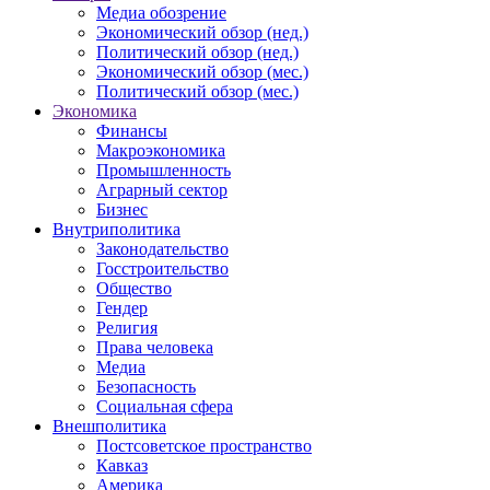
Медиа обозрение
Экономический обзор (нед.)
Политический обзор (нед.)
Экономический обзор (мес.)
Политический обзор (мес.)
Экономика
Финансы
Макроэкономика
Промышленность
Аграрный сектор
Бизнес
Внутриполитика
Законодательство
Госстроительство
Общество
Гендер
Религия
Права человека
Медиа
Безопасность
Социальная сфера
Внешполитика
Постсоветское пространство
Кавказ
Америка