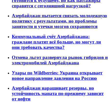
готовится к будущему, но как пассажиры
справятся с сегодняшней нагрузкой?
Азербайджан пытается связать молодежную
политику с результатами, но проблемы
занятости и утечки мозгов сохраняются
Коммунальный счёт Азербайджана:
граждане платят всё больше, но могут ли
они требовать качества?
Отмена льгот развернула рынок гибридов и
электромобилей Азербайджана
Удары по Wildberries: Украина открывает
новое направление давления на Россию
Азербайджан наращивает резервы, но
устойчивость маната по-прежнему зависит
от нефти