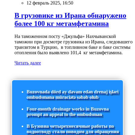
12 февраль 2025, 16:50
В грузовике из Ирана обнаружено
более 100 кг метамфетамина
На таможенном посту «Джульфа» Нахчыванской
таможни при досмотре грузовика из Ирана, следовашего
транзитом в Турцию, в топливном баке и баке системы
отопления было выявлено 101,4 кг метамфетамина.
Читать далее
Buzovnada dörd ay davam edən drenaj işləri
ombudsmana müraciətə səbəb olub
Four-month drainage works in Buzovna
prompt an appeal to the ombudsman
В Бузовна четырехмесячные работы по
водоотводу стали поводом для обращения