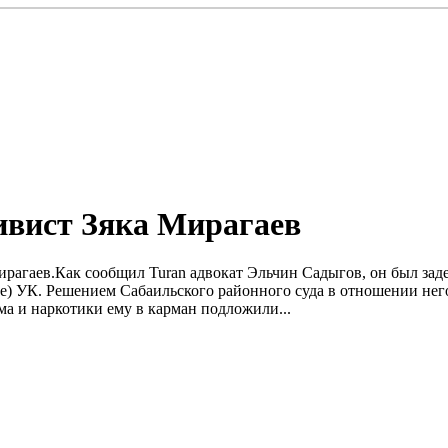
ивист Зяка Мирагаев
Мирагаев.Как сообщил Turan адвокат Эльчин Садыгов, он был за
ере) УК. Решением Сабаильского районного суда в отношении нег
ома и наркотики ему в карман подложили...