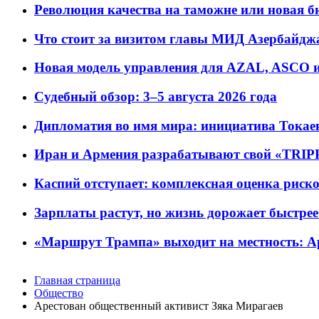
Революция качества на таможне или новая 
Что стоит за визитом главы МИД Азербайдж
Новая модель управления для AZAL, ASCO и 
Судебный обзор: 3–5 августа 2026 года
Дипломатия во имя мира: инициатива Токаев
Иран и Армения разрабатывают свой «TRIP
Каспий отступает: комплексная оценка риско
Зарплаты растут, но жизнь дорожает быстрее т
«Маршрут Трампа» выходит на местность: А
Главная страница
Общество
Арестован общественный активист Зяка Мирагаев