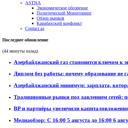
ASTNA
Экономическое обозрение
Политический Мониторинг
Обзор рынков
Карабахский конфликт
Contact az
Последнее обновление
(44 минуты назад)
Азербайджанский газ становится ключом к 
Диплом без работы: почему образование не 
Азербайджанский минимум: зарплата, котор
Традиционные рынки под давлением сетей: 
BP и партнёры увеличили капиталовложения 
Медиаобзор: С 16:00 5 августа до 16:00 6 авг