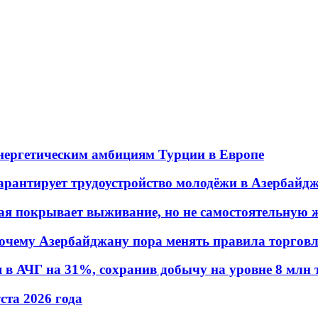
энергетическим амбициям Турции в Европе
гарантирует трудоустройство молодёжи в Азербайд
ая покрывает выживание, но не самостоятельную 
почему Азербайджану пора менять правила торгов
в АЧГ на 31%, сохранив добычу на уровне 8 млн 
уста 2026 года