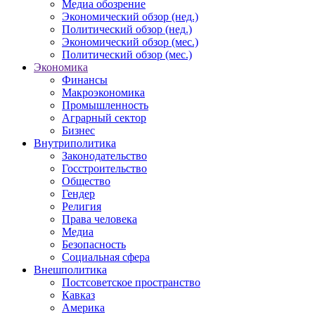
Медиа обозрение
Экономический обзор (нед.)
Политический обзор (нед.)
Экономический обзор (мес.)
Политический обзор (мес.)
Экономика
Финансы
Макроэкономика
Промышленность
Аграрный сектор
Бизнес
Внутриполитика
Законодательство
Госстроительство
Общество
Гендер
Религия
Права человека
Медиа
Безопасность
Социальная сфера
Внешполитика
Постсоветское пространство
Кавказ
Америка