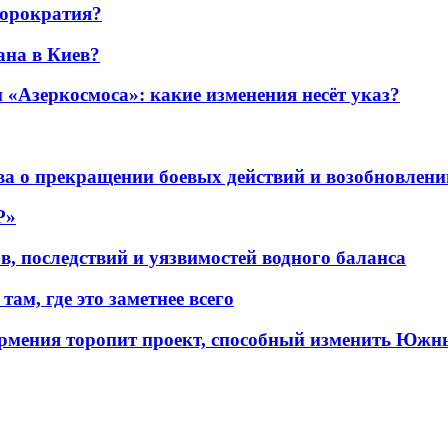
бюрократия?
ана в Киев?
«Азеркосмоса»: какие изменения несёт указ?
а о прекращении боевых действий и возобновлени
P»
в, последствий и уязвимостей водного баланса
ам, где это заметнее всего
рмения торопит проект, способный изменить Южн