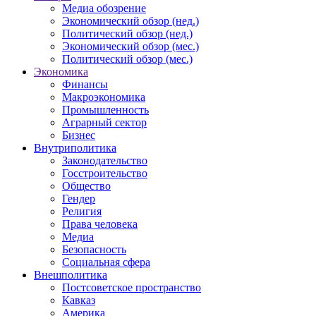
Медиа обозрение
Экономический обзор (нед.)
Политический обзор (нед.)
Экономический обзор (мес.)
Политический обзор (мес.)
Экономика
Финансы
Макроэкономика
Промышленность
Аграрный сектор
Бизнес
Внутриполитика
Законодательство
Госстроительство
Общество
Гендер
Религия
Права человека
Медиа
Безопасность
Социальная сфера
Внешполитика
Постсоветское пространство
Кавказ
Америка