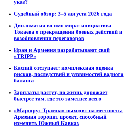
указ?
Судебный обзор: 3–5 августа 2026 года
Дипломатия во имя мира: инициатива
Токаева о прекращении боевых действий и
возобновлении переговоров
Иран и Армения разрабатывают свой
«TRIPP»
Каспий отступает: комплексная оценка
рисков, последствий и уязвимостей водного
баланса
Зарплаты растут, но жизнь дорожает
быстрее там, где это заметнее всего
«Маршрут Трампа» выходит на местность:
Армения торопит проект, способный
изменить Южный Кавказ