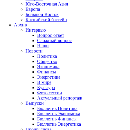
Юго-Восточная Азия
Европа
Большой Восток
Каспийский бассейн
Архив
Интервью
Вопрос-ответ
Сложный вопрос
Наши
Новости
Политика
Общество
Экономика
Финансы
Энергетика
В мире
Культура
Фото сессии
Актуальный репортаж
Выпуски
Бюллетнь Политика
Бюллетнь Экономика
Бюллетнь Финансы
Бюллетнь Энергетика
Прошу слова