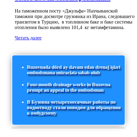
На таможенном посту «Джульфа» Нахчыванской
таможни при досмотре грузовика из Ирана, следовашего
транзитом в Турцию, в топливном баке и баке системы
отопления было выявлено 101,4 кг метамфетамина.
Читать далее
Buzovnada dörd ay davam edən drenaj işləri
ombudsmana müraciətə səbəb olub
Four-month drainage works in Buzovna
prompt an appeal to the ombudsman
В Бузовна четырехмесячные работы по
водоотводу стали поводом для обращения
к омбудсмену