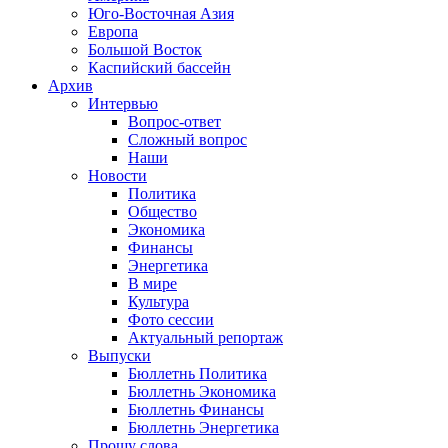
Юго-Восточная Азия
Европа
Большой Восток
Каспийский бассейн
Архив
Интервью
Вопрос-ответ
Сложный вопрос
Наши
Новости
Политика
Общество
Экономика
Финансы
Энергетика
В мире
Культура
Фото сессии
Актуальный репортаж
Выпуски
Бюллетнь Политика
Бюллетнь Экономика
Бюллетнь Финансы
Бюллетнь Энергетика
Прошу слова