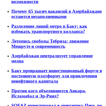
возможности
Почему 65 тысяч вакансий в Азербайджане
остаются незаполненными
Разделение линий метро в Баку: как
избежать транспортного коллапса?
Летопись свободы Тебриза: движение
Мешруте и современность
Азербайджан централизует управление
медиа
Баку превращает инвестиционный форум в
постоянную платформу для привлечения
ненефтяного капитала
Против кого объединяются Анкара,
Исламабад и Эр-Рияд?
SOFAZ инвестировал в энергетику Перу, но