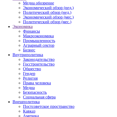
Медиа обозрение
Экономический обзор (нед.)
Политический обзор (нед.)
Экономический обзор (мес.)
Политический обзор (мес.)
Экономика
Финансы
Макроэкономика
Промышленность
Аграрный сектор
Бизнес
Внутриполитика
Законодательство
Госстроительство
Общество
Гендер
Религия
Права человека
Медиа
Безопасность
Социальная сфера
Внешполитика
Постсоветское пространство
Кавказ
Америка