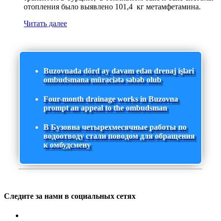
отопления было выявлено 101,4 кг метамфетамина.
Читать далее
Buzovnada dörd ay davam edən drenaj işləri
ombudsmana müraciətə səbəb olub
Four-month drainage works in Buzovna
prompt an appeal to the ombudsman
В Бузовна четырехмесячные работы по
водоотводу стали поводом для обращения
к омбудсмену
Следите за нами в социальных сетях