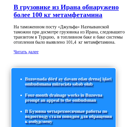
В грузовике из Ирана обнаружено
более 100 кг метамфетамина
На таможенном посту «Джульфа» Нахчыванской
таможни при досмотре грузовика из Ирана, следовашего
транзитом в Турцию, в топливном баке и баке системы
отопления было выявлено 101,4 кг метамфетамина.
Читать далее
Buzovnada dörd ay davam edən drenaj işləri
ombudsmana müraciətə səbəb olub
Four-month drainage works in Buzovna
prompt an appeal to the ombudsman
В Бузовна четырехмесячные работы по
водоотводу стали поводом для обращения
к омбудсмену