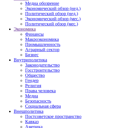
Медиа обозрение
Экономический обзор (нед.)
Политический обзор (нед.)
Экономический обзор (мес.)
Политический обзор (мес.)
Экономика
Финансы
Макроэкономика
Промышленность
Аграрный сектор
Бизнес
Внутриполитика
Законодательство
Госстроительство
Общество
Гендер
Религия
Права человека
Медиа
Безопасность
Социальная сфера
Внешполитика
Постсоветское пространство
Кавказ
Америка