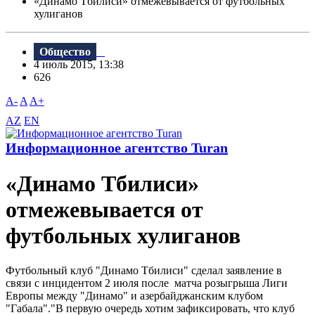
«Динамо Тбилиси» отмежевывается от футбольных
хулиганов
Общество
4 июль 2015, 13:38
626
A-
A
A+
AZ
EN
Информационное агентство Turan
«Динамо Тбилиси»
отмежевывается от
футбольных хулиганов
Футбольный клуб "Динамо Тбилиси" cделал заявление в
связи с инцидентом 2 июля после матча розыгрыша Лиги
Европы между "Динамо" и азербайджанским клубом
"Габала"."В первую очередь хотим зафиксировать, что клуб