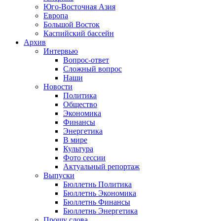
Юго-Восточная Азия
Европа
Большой Восток
Каспийский бассейн
Архив
Интервью
Вопрос-ответ
Сложный вопрос
Наши
Новости
Политика
Общество
Экономика
Финансы
Энергетика
В мире
Культура
Фото сессии
Актуальный репортаж
Выпуски
Бюллетнь Политика
Бюллетнь Экономика
Бюллетнь Финансы
Бюллетнь Энергетика
Прошу слова