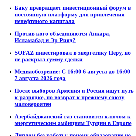
Баку превращает инвестиционный форум в
постоянную платформу для привлечения
ненефтяного капитала
Против кого объединяются Анкара,
Исламабад и Эр-Рияд?
SOFAZ инвестировал в энергетику Перу, но
не раскрыл сумму сделки
Медиаобозрение: С 16:00 6 августа до 16:00
7 августа 2026 года
После выборов Армения и Россия ищут путь
к разрядке, но возврат к прежнему союзу
маловероятен
Азербайджанский газ становится ключом к
энергетическим амбициям Турции в Европе
Диплом без работы: почему образование не