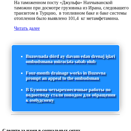
На таможенном посту «Джульфа» Нахчыванской
таможни при досмотре грузовика из Ирана, следовашего
транзитом в Турцию, в топливном баке и баке системы
отопления было выявлено 101,4 кг метамфетамина.
Читать далее
Buzovnada dörd ay davam edən drenaj işləri
ombudsmana müraciətə səbəb olub
Four-month drainage works in Buzovna
prompt an appeal to the ombudsman
В Бузовна четырехмесячные работы по
водоотводу стали поводом для обращения
к омбудсмену
Следите за нами в социальных сетях