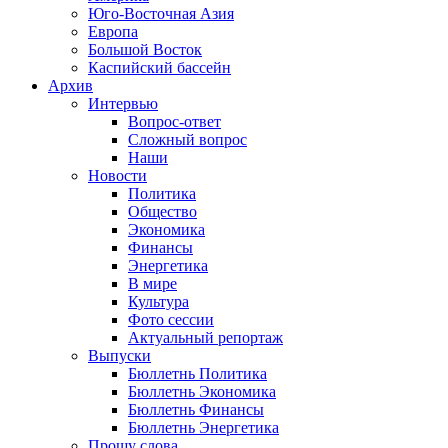
Юго-Восточная Азия
Европа
Большой Восток
Каспийский бассейн
Архив
Интервью
Вопрос-ответ
Сложный вопрос
Наши
Новости
Политика
Общество
Экономика
Финансы
Энергетика
В мире
Культура
Фото сессии
Актуальный репортаж
Выпуски
Бюллетнь Политика
Бюллетнь Экономика
Бюллетнь Финансы
Бюллетнь Энергетика
Прошу слова