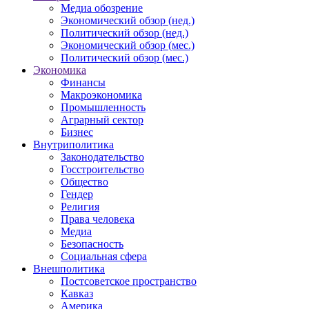
Медиа обозрение
Экономический обзор (нед.)
Политический обзор (нед.)
Экономический обзор (мес.)
Политический обзор (мес.)
Экономика
Финансы
Макроэкономика
Промышленность
Аграрный сектор
Бизнес
Внутриполитика
Законодательство
Госстроительство
Общество
Гендер
Религия
Права человека
Медиа
Безопасность
Социальная сфера
Внешполитика
Постсоветское пространство
Кавказ
Америка