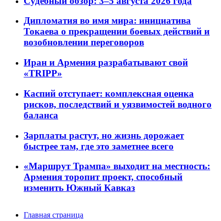
Судебный обзор: 3–5 августа 2026 года
Дипломатия во имя мира: инициатива
Токаева о прекращении боевых действий и
возобновлении переговоров
Иран и Армения разрабатывают свой
«TRIPP»
Каспий отступает: комплексная оценка
рисков, последствий и уязвимостей водного
баланса
Зарплаты растут, но жизнь дорожает
быстрее там, где это заметнее всего
«Маршрут Трампа» выходит на местность:
Армения торопит проект, способный
изменить Южный Кавказ
Главная страница