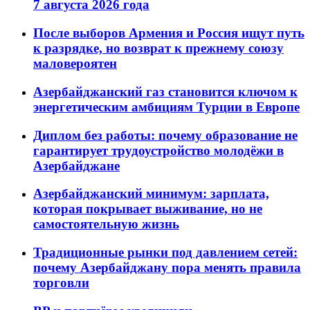
7 августа 2026 года
После выборов Армения и Россия ищут путь
к разрядке, но возврат к прежнему союзу
маловероятен
Азербайджанский газ становится ключом к
энергетическим амбициям Турции в Европе
Диплом без работы: почему образование не
гарантирует трудоустройство молодёжи в
Азербайджане
Азербайджанский минимум: зарплата,
которая покрывает выживание, но не
самостоятельную жизнь
Традиционные рынки под давлением сетей:
почему Азербайджану пора менять правила
торговли