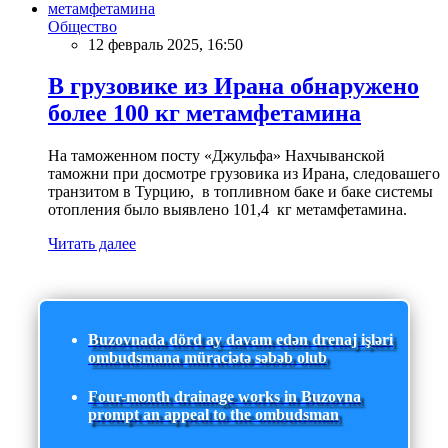
Общество
12 февраль 2025, 16:50
В грузовике из Ирана обнаружено
более 100 кг метамфетамина
На таможенном посту «Джульфа» Нахчыванской
таможни при досмотре грузовика из Ирана, следовашего
транзитом в Турцию, в топливном баке и баке системы
отопления было выявлено 101,4 кг метамфетамина.
Читать далее
Buzovnada dörd ay davam edən drenaj işləri
ombudsmana müraciətə səbəb olub
Four-month drainage works in Buzovna
prompt an appeal to the ombudsman