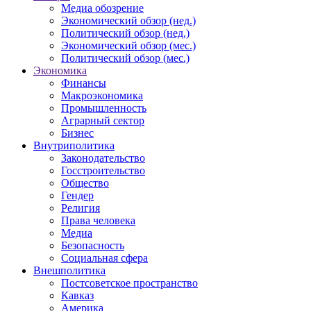
Медиа обозрение
Экономический обзор (нед.)
Политический обзор (нед.)
Экономический обзор (мес.)
Политический обзор (мес.)
Экономика
Финансы
Макроэкономика
Промышленность
Аграрный сектор
Бизнес
Внутриполитика
Законодательство
Госстроительство
Общество
Гендер
Религия
Права человека
Медиа
Безопасность
Социальная сфера
Внешполитика
Постсоветское пространство
Кавказ
Америка