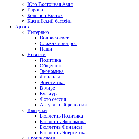
Юго-Восточная Азия
Европа
Большой Восток
Каспийский бассейн
Архив
Интервью
Вопрос-ответ
Сложный вопрос
Наши
Новости
Политика
Общество
Экономика
Финансы
Энергетика
В мире
Культура
Фото сессии
Актуальный репортаж
Выпуски
Бюллетнь Политика
Бюллетнь Экономика
Бюллетнь Финансы
Бюллетнь Энергетика
Прошу слова