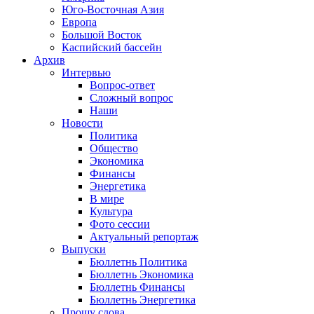
Юго-Восточная Азия
Европа
Большой Восток
Каспийский бассейн
Архив
Интервью
Вопрос-ответ
Сложный вопрос
Наши
Новости
Политика
Общество
Экономика
Финансы
Энергетика
В мире
Культура
Фото сессии
Актуальный репортаж
Выпуски
Бюллетнь Политика
Бюллетнь Экономика
Бюллетнь Финансы
Бюллетнь Энергетика
Прошу слова