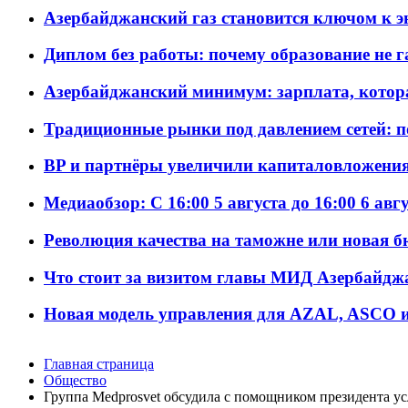
Азербайджанский газ становится ключом к 
Диплом без работы: почему образование не 
Азербайджанский минимум: зарплата, котор
Традиционные рынки под давлением сетей: 
BP и партнёры увеличили капиталовложения 
Медиаобзор: С 16:00 5 августа до 16:00 6 авг
Революция качества на таможне или новая 
Что стоит за визитом главы МИД Азербайдж
Новая модель управления для AZAL, ASCO и 
Главная страница
Общество
Группа Medprosvet обсудила с помощником президента ус