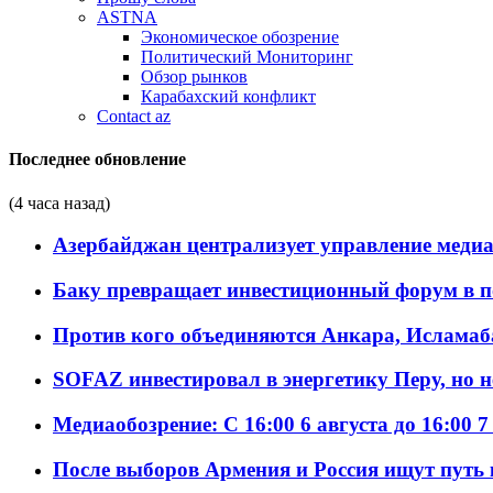
ASTNA
Экономическое обозрение
Политический Мониторинг
Обзор рынков
Карабахский конфликт
Contact az
Последнее обновление
(4 часа назад)
Азербайджан централизует управление меди
Баку превращает инвестиционный форум в п
Против кого объединяются Анкара, Исламаб
SOFAZ инвестировал в энергетику Перу, но 
Медиаобозрение: С 16:00 6 августа до 16:00 7
После выборов Армения и Россия ищут путь к