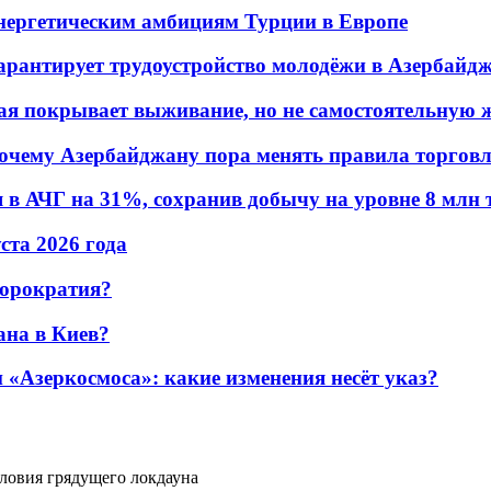
энергетическим амбициям Турции в Европе
гарантирует трудоустройство молодёжи в Азербайд
ая покрывает выживание, но не самостоятельную 
почему Азербайджану пора менять правила торгов
в АЧГ на 31%, сохранив добычу на уровне 8 млн 
уста 2026 года
бюрократия?
ана в Киев?
«Азеркосмоса»: какие изменения несёт указ?
ловия грядущего локдауна