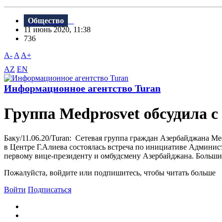
Общество
11 июнь 2020, 11:38
736
A-
A
A+
AZ
EN
Информационное агентство Turan
Группа Medprosvet обсудила 
Баку/11.06.20/Turan: Cетевая группа граждан Азербайджана M
в Центре Г.Алиева состоялась встреча по инициативе Админис
первому вице-президенту и омбудсмену Азербайджана. Больши
Пожалуйста, войдите или подпишитесь, чтобы читать больше
Войти
Подписаться