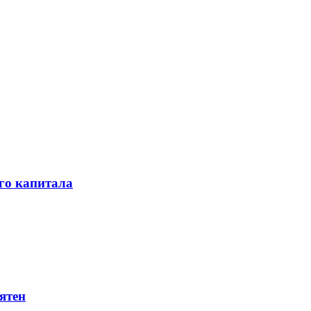
го капитала
ятен