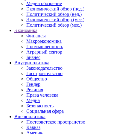
Медиа обозрение
Экономический обзор (нед.)
Политический обзор (нед.)
Экономический обзор (мес.)
Политический обзор (мес.)
Экономика
Финансы
Макроэкономика
Промышленность
Аграрный сектор
Бизнес
Внутриполитика
Законодательство
Госстроительство
Общество
Гендер
Религия
Права человека
Медиа
Безопасность
Социальная сфера
Внешполитика
Постсоветское пространство
Кавказ
Америка