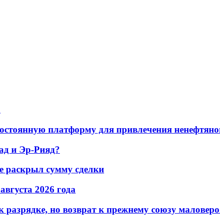
а
остоянную платформу для привлечения ненефтяно
ад и Эр-Рияд?
не раскрыл сумму сделки
 августа 2026 года
 разрядке, но возврат к прежнему союзу маловеро