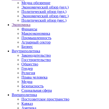
Медиа обозрение
Экономический обзор (нед.)
Политический обзор (нед.)
Экономический обзор (мес.)
Политический обзор (мес.)
Экономика
Финансы
Макроэкономика
Промышленность
Аграрный сектор
Бизнес
Внутриполитика
Законодательство
Госстроительство
Общество
Гендер
Религия
Права человека
Медиа
Безопасность
Социальная сфера
Внешполитика
Постсоветское пространство
Кавказ
Америка