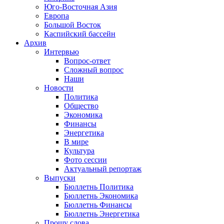
Юго-Восточная Азия
Европа
Большой Восток
Каспийский бассейн
Архив
Интервью
Вопрос-ответ
Сложный вопрос
Наши
Новости
Политика
Общество
Экономика
Финансы
Энергетика
В мире
Культура
Фото сессии
Актуальный репортаж
Выпуски
Бюллетнь Политика
Бюллетнь Экономика
Бюллетнь Финансы
Бюллетнь Энергетика
Прошу слова