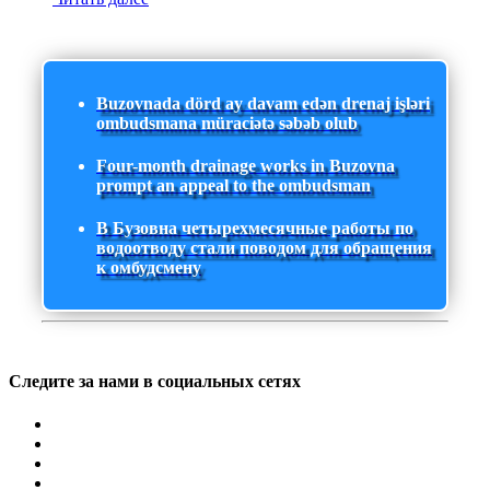
Buzovnada dörd ay davam edən drenaj işləri
ombudsmana müraciətə səbəb olub
Four-month drainage works in Buzovna
prompt an appeal to the ombudsman
В Бузовна четырехмесячные работы по
водоотводу стали поводом для обращения
к омбудсмену
Следите за нами в социальных сетях