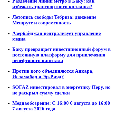
Разделение линий метро в Баку: как
избежать транспортного коллапса?
Летопись свободы Тебриза: движение
Мешруте и современность
Азербайджан централизует управление
медиа
Баку превращает инвестиционный форум в
постоянную платформу для привлечения
ненефтяного капитала
Против кого объединяются Анкара,
Исламабад и Эр-Рияд?
SOFAZ инвестировал в энергетику Перу, но
не раскрыл сумму сделки
Медиаобозрение: С 16:00 6 августа до 16:00
7 августа 2026 года