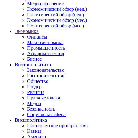
Медиа обозрение
Экономический обзор (нед.)
Политический обзор (нед.)
Экономический обзор (мес.)
Политический обзор (мес.)
Экономика
Финансы
Макроэкономика
Промышленность
Аграрный сектор
Бизнес
Внутриполитика
Законодательство
Госстроительство
Общество
Гендер
Религия
Права человека
Медиа
Безопасность
Социальная сфера
Внешполитика
Постсоветское пространство
Кавказ
Америка