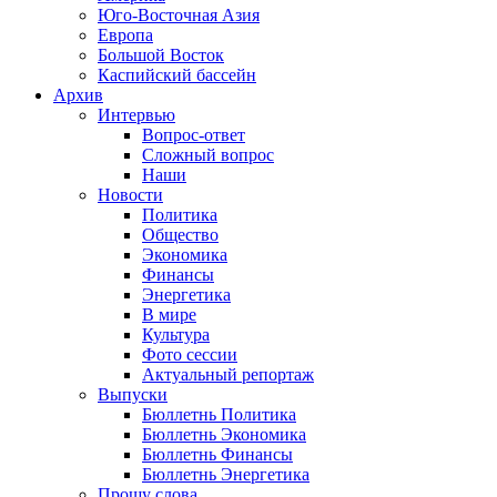
Юго-Восточная Азия
Европа
Большой Восток
Каспийский бассейн
Архив
Интервью
Вопрос-ответ
Сложный вопрос
Наши
Новости
Политика
Общество
Экономика
Финансы
Энергетика
В мире
Культура
Фото сессии
Актуальный репортаж
Выпуски
Бюллетнь Политика
Бюллетнь Экономика
Бюллетнь Финансы
Бюллетнь Энергетика
Прошу слова