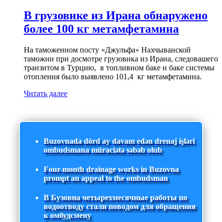
В грузовике из Ирана обнаружено
более 100 кг метамфетамина
На таможенном посту «Джульфа» Нахчыванской
таможни при досмотре грузовика из Ирана, следовашего
транзитом в Турцию, в топливном баке и баке системы
отопления было выявлено 101,4 кг метамфетамина.
Читать далее
Buzovnada dörd ay davam edən drenaj işləri
ombudsmana müraciətə səbəb olub
Four-month drainage works in Buzovna
prompt an appeal to the ombudsman
В Бузовна четырехмесячные работы по
водоотводу стали поводом для обращения
к омбудсмену