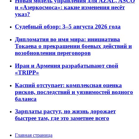
Новая модель управления для AZAL, ASCO
и «Азеркосмоса»: какие изменения несёт
указ?
Судебный обзор: 3–5 августа 2026 года
Дипломатия во имя мира: инициатива
Токаева о прекращении боевых действий и
возобновлении переговоров
Иран и Армения разрабатывают свой
«TRIPP»
Каспий отступает: комплексная оценка
рисков, последствий и уязвимостей водного
баланса
Зарплаты растут, но жизнь дорожает
быстрее там, где это заметнее всего
Главная страница