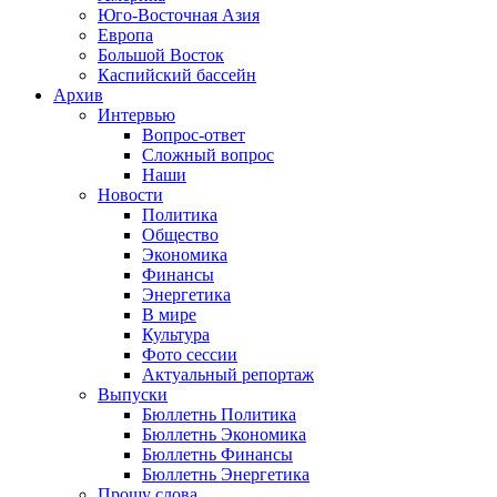
Юго-Восточная Азия
Европа
Большой Восток
Каспийский бассейн
Архив
Интервью
Вопрос-ответ
Сложный вопрос
Наши
Новости
Политика
Общество
Экономика
Финансы
Энергетика
В мире
Культура
Фото сессии
Актуальный репортаж
Выпуски
Бюллетнь Политика
Бюллетнь Экономика
Бюллетнь Финансы
Бюллетнь Энергетика
Прошу слова