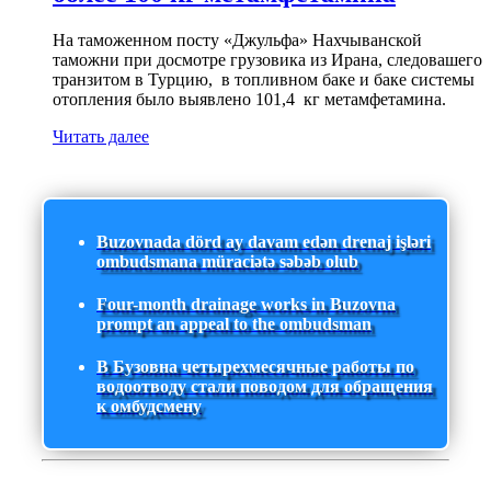
На таможенном посту «Джульфа» Нахчыванской
таможни при досмотре грузовика из Ирана, следовашего
транзитом в Турцию, в топливном баке и баке системы
отопления было выявлено 101,4 кг метамфетамина.
Читать далее
Buzovnada dörd ay davam edən drenaj işləri
ombudsmana müraciətə səbəb olub
Four-month drainage works in Buzovna
prompt an appeal to the ombudsman
В Бузовна четырехмесячные работы по
водоотводу стали поводом для обращения
к омбудсмену