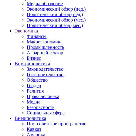
Медиа обозрение
Экономический обзор (нед.)
Политический обзор (нед.)
Экономический обзор (мес.)
Политический обзор (мес.)
Экономика
Финансы
Макроэкономика
Промышленность
Аграрный сектор
Бизнес
Внутриполитика
Законодательство
Госстроительство
Общество
Гендер
Религия
Права человека
Медиа
Безопасность
Социальная сфера
Внешполитика
Постсоветское пространство
Кавказ
Америка