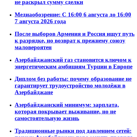
не раскрыл сумму сделки
Медиаобозрение: С 16:00 6 августа до 16:00
7 августа 2026 года
После выборов Армения и Россия ищут путь
к разрядке, но возврат к прежнему союзу
маловероятен
Азербайджанский газ становится ключом к
энергетическим амбициям Турции в Европе
Диплом без работы: почему образование не
гарантирует трудоустройство молодёжи в
Азербайджане
Азербайджанский минимум: зарплата,
которая покрывает выживание, но не
самостоятельную жизнь
Традиционные рынки под давлением сетей: