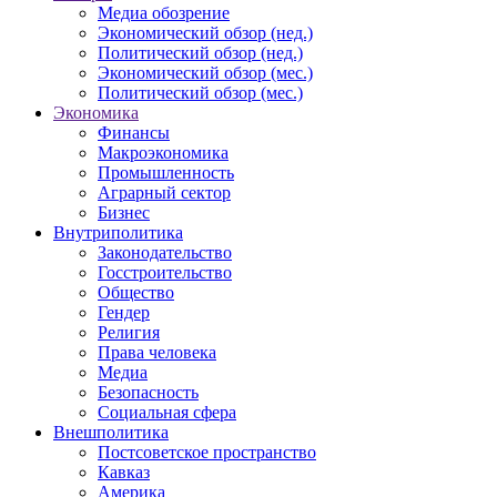
Медиа обозрение
Экономический обзор (нед.)
Политический обзор (нед.)
Экономический обзор (мес.)
Политический обзор (мес.)
Экономика
Финансы
Макроэкономика
Промышленность
Аграрный сектор
Бизнес
Внутриполитика
Законодательство
Госстроительство
Общество
Гендер
Религия
Права человека
Медиа
Безопасность
Социальная сфера
Внешполитика
Постсоветское пространство
Кавказ
Америка