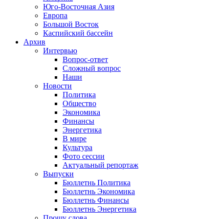
Юго-Восточная Азия
Европа
Большой Восток
Каспийский бассейн
Архив
Интервью
Вопрос-ответ
Сложный вопрос
Наши
Новости
Политика
Общество
Экономика
Финансы
Энергетика
В мире
Культура
Фото сессии
Актуальный репортаж
Выпуски
Бюллетнь Политика
Бюллетнь Экономика
Бюллетнь Финансы
Бюллетнь Энергетика
Прошу слова