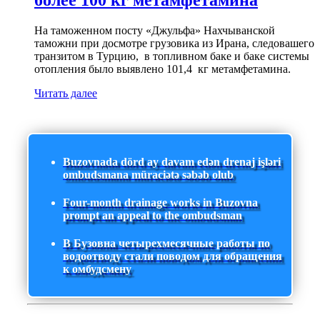
более 100 кг метамфетамина
На таможенном посту «Джульфа» Нахчыванской
таможни при досмотре грузовика из Ирана, следовашего
транзитом в Турцию, в топливном баке и баке системы
отопления было выявлено 101,4 кг метамфетамина.
Читать далее
Buzovnada dörd ay davam edən drenaj işləri
ombudsmana müraciətə səbəb olub
Four-month drainage works in Buzovna
prompt an appeal to the ombudsman
В Бузовна четырехмесячные работы по
водоотводу стали поводом для обращения
к омбудсмену