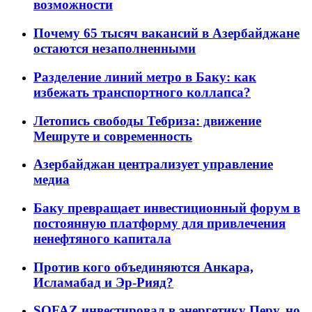
возможности
Почему 65 тысяч вакансий в Азербайджане
остаются незаполненными
Разделение линий метро в Баку: как
избежать транспортного коллапса?
Летопись свободы Тебриза: движение
Мешруте и современность
Азербайджан централизует управление
медиа
Баку превращает инвестиционный форум в
постоянную платформу для привлечения
ненефтяного капитала
Против кого объединяются Анкара,
Исламабад и Эр-Рияд?
SOFAZ инвестировал в энергетику Перу, но