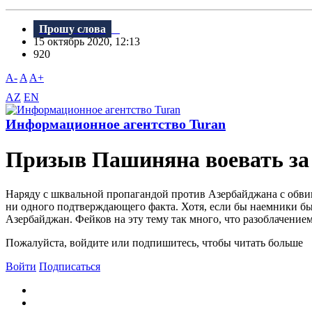
Прошу слова
15 октябрь 2020, 12:13
920
A-
A
A+
AZ
EN
Информационное агентство Turan
Призыв Пашиняна воевать за
Наряду с шквальной пропагандой против Азербайджана с обви
ни одного подтверждающего факта. Хотя, если бы наемники б
Азербайджан. Фейков на эту тему так много, что разоблачение
Пожалуйста, войдите или подпишитесь, чтобы читать больше
Войти
Подписаться