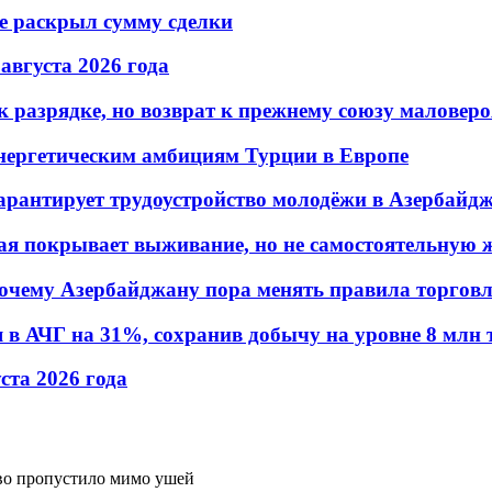
не раскрыл сумму сделки
 августа 2026 года
 разрядке, но возврат к прежнему союзу маловеро
энергетическим амбициям Турции в Европе
гарантирует трудоустройство молодёжи в Азербайд
ая покрывает выживание, но не самостоятельную 
почему Азербайджану пора менять правила торгов
в АЧГ на 31%, сохранив добычу на уровне 8 млн 
уста 2026 года
во пропустило мимо ушей