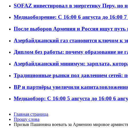
SOFAZ инвестировал в энергетику Перу, но 
Медиаобозрение: С 16:00 6 августа до 16:00 7
После выборов Армения и Россия ищут путь к
Азербайджанский газ становится ключом к 
Диплом без работы: почему образование не 
Азербайджанский минимум: зарплата, котор
Традиционные рынки под давлением сетей: 
BP и партнёры увеличили капиталовложения 
Медиаобзор: С 16:00 5 августа до 16:00 6 авг
Главная страница
Прошу слова
Призыв Пашиняна воевать за Армению мировое армянст