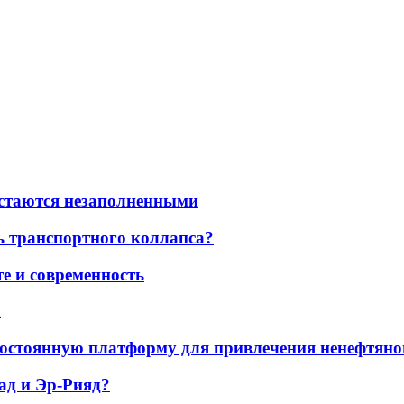
остаются незаполненными
ь транспортного коллапса?
е и современность
а
остоянную платформу для привлечения ненефтяно
ад и Эр-Рияд?