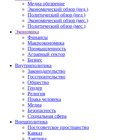
Медиа обозрение
Экономический обзор (нед.)
Политический обзор (нед.)
Экономический обзор (мес.)
Политический обзор (мес.)
Экономика
Финансы
Макроэкономика
Промышленность
Аграрный сектор
Бизнес
Внутриполитика
Законодательство
Госстроительство
Общество
Гендер
Религия
Права человека
Медиа
Безопасность
Социальная сфера
Внешполитика
Постсоветское пространство
Кавказ
Америка