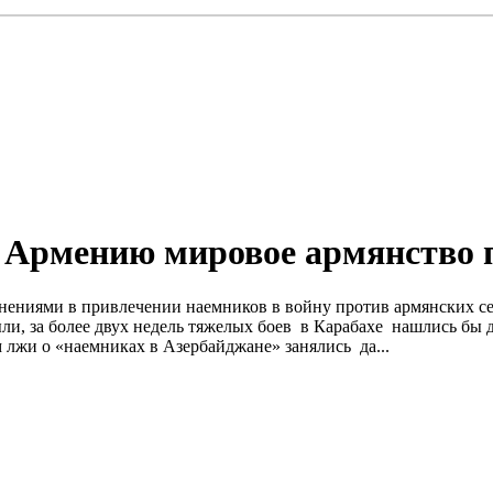
 Армению мировое армянство 
нениями в привлечении наемников в войну против армянских с
ыли, за более двух недель тяжелых боев в Карабахе нашлись б
м лжи о «наемниках в Азербайджане» занялись да...