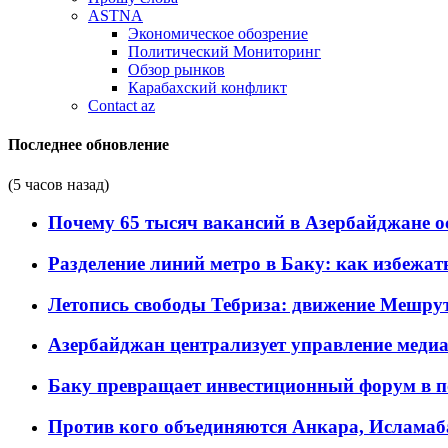
ASTNA
Экономическое обозрение
Политический Мониторинг
Обзор рынков
Карабахский конфликт
Contact az
Последнее обновление
(5 часов назад)
Почему 65 тысяч вакансий в Азербайджане 
Разделение линий метро в Баку: как избежат
Летопись свободы Тебриза: движение Мешрут
Азербайджан централизует управление меди
Баку превращает инвестиционный форум в п
Против кого объединяются Анкара, Исламаб