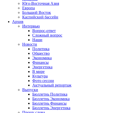
Юго-Восточная Азия
Европа
Большой Восток
Каспийский бассейн
Архив
Интервью
Вопрос-ответ
Сложный вопрос
Наши
Новости
Политика
Общество
Экономика
Финансы
Энергетика
В мире
Культура
Фото сессии
Актуальный репортаж
Выпуски
Бюллетнь Политика
Бюллетнь Экономика
Бюллетнь Финансы
Бюллетнь Энергетика
Прошу слова