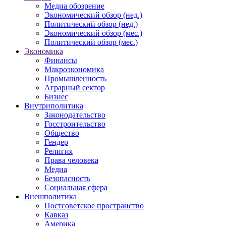
Медиа обозрение
Экономический обзор (нед.)
Политический обзор (нед.)
Экономический обзор (мес.)
Политический обзор (мес.)
Экономика
Финансы
Макроэкономика
Промышленность
Аграрный сектор
Бизнес
Внутриполитика
Законодательство
Госстроительство
Общество
Гендер
Религия
Права человека
Медиа
Безопасность
Социальная сфера
Внешполитика
Постсоветское пространство
Кавказ
Америка