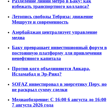
Разделение линий метро в Баку: как
избежать транспортного коллапса?
Летопись свободы Тебриза: движение
Мешруте и современность
Азербайджан централизует управление
медиа
Баку превращает инвестиционный форум в
постоянную платформу для привлечения
ненефтяного капитала
Против кого объединяются Анкара,
Исламабад и Эр-Рияд?
SOFAZ инвестировал в энергетику Перу, но
не раскрыл сумму сделки
Медиаобозрение: С 16:00 6 августа до 16:00
7 августа 2026 года