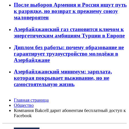
После выборов Армения и Россия ищут путь
к разрядке, но возврат к прежнему союзу
маловероятен
Азербайджанский газ становится ключом к
энергетическим амбициям Турции в Европе
Диплом без работы: почему образование не
гарантирует трудоустройство молодёжи в
Азербайджане
Азербайджанский минимум: зарплата,
которая покрывает выживание, но не
самостоятельную жизнь
Главная страница
Общество
Компания Bakcell дарит абонентам бесплатный доступ к
Facebook