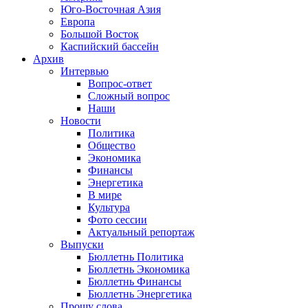
Юго-Восточная Азия
Европа
Большой Восток
Каспийский бассейн
Архив
Интервью
Вопрос-ответ
Сложный вопрос
Наши
Новости
Политика
Общество
Экономика
Финансы
Энергетика
В мире
Культура
Фото сессии
Актуальный репортаж
Выпуски
Бюллетнь Политика
Бюллетнь Экономика
Бюллетнь Финансы
Бюллетнь Энергетика
Прошу слова