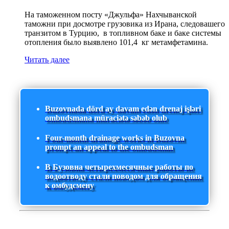
На таможенном посту «Джульфа» Нахчыванской
таможни при досмотре грузовика из Ирана, следовашего
транзитом в Турцию, в топливном баке и баке системы
отопления было выявлено 101,4 кг метамфетамина.
Читать далее
Buzovnada dörd ay davam edən drenaj işləri
ombudsmana müraciətə səbəb olub
Four-month drainage works in Buzovna
prompt an appeal to the ombudsman
В Бузовна четырехмесячные работы по
водоотводу стали поводом для обращения
к омбудсмену