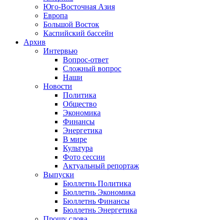
Юго-Восточная Азия
Европа
Большой Восток
Каспийский бассейн
Архив
Интервью
Вопрос-ответ
Сложный вопрос
Наши
Новости
Политика
Общество
Экономика
Финансы
Энергетика
В мире
Культура
Фото сессии
Актуальный репортаж
Выпуски
Бюллетнь Политика
Бюллетнь Экономика
Бюллетнь Финансы
Бюллетнь Энергетика
Прошу слова