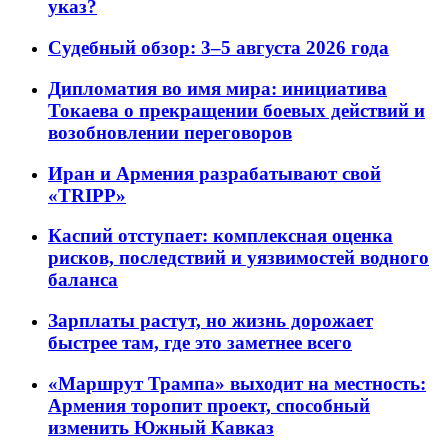
указ?
Судебный обзор: 3–5 августа 2026 года
Дипломатия во имя мира: инициатива
Токаева о прекращении боевых действий и
возобновлении переговоров
Иран и Армения разрабатывают свой
«TRIPP»
Каспий отступает: комплексная оценка
рисков, последствий и уязвимостей водного
баланса
Зарплаты растут, но жизнь дорожает
быстрее там, где это заметнее всего
«Маршрут Трампа» выходит на местность:
Армения торопит проект, способный
изменить Южный Кавказ