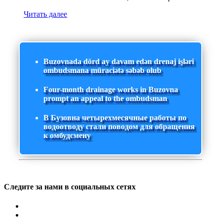
Читать далее
Buzovnada dörd ay davam edən drenaj işləri
ombudsmana müraciətə səbəb olub
Four-month drainage works in Buzovna
prompt an appeal to the ombudsman
В Бузовна четырехмесячные работы по
водоотводу стали поводом для обращения
к омбудсмену
Следите за нами в социальных сетях