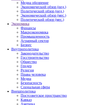
Медиа обозрение
Экономический обзор (нед.)
Политический обзор (нед.)
Экономический обзор (мес.)
Политический обзор (мес.)
Экономика
Финансы
Макроэкономика
Промышленность
Аграрный сектор
Бизнес
Внутриполитика
Законодательство
Госстроительство
Общество
Гендер
Религия
Права человека
Медиа
Безопасность
Социальная сфера
Внешполитика
Постсоветское пространство
Кавказ
Америка