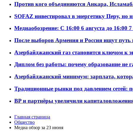
Против кого объединяются Анкара, Исламаб
SOFAZ инвестировал в энергетику Перу, но 
Медиаобозрение: С 16:00 6 августа до 16:00 7
После выборов Армения и Россия ищут путь к
Азербайджанский газ становится ключом к 
Диплом без работы: почему образование не 
Азербайджанский минимум: зарплата, котор
Традиционные рынки под давлением сетей: 
BP и партнёры увеличили капиталовложения 
Главная страница
Общество
Meдиа обзор за 23 июня