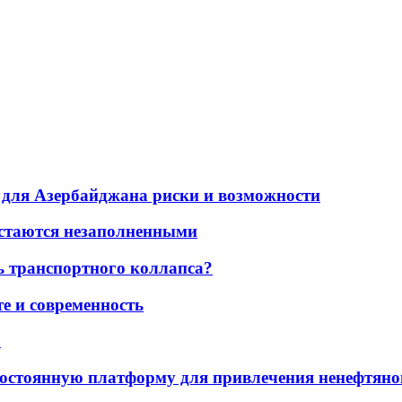
для Азербайджана риски и возможности
остаются незаполненными
ь транспортного коллапса?
е и современность
а
остоянную платформу для привлечения ненефтяно