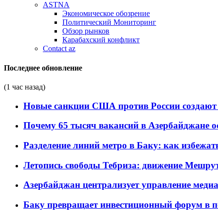
ASTNA
Экономическое обозрение
Политический Мониторинг
Обзор рынков
Карабахский конфликт
Contact az
Последнее обновление
(1 час назад)
Новые санкции США против России создают 
Почему 65 тысяч вакансий в Азербайджане 
Разделение линий метро в Баку: как избежат
Летопись свободы Тебриза: движение Мешрут
Азербайджан централизует управление меди
Баку превращает инвестиционный форум в п