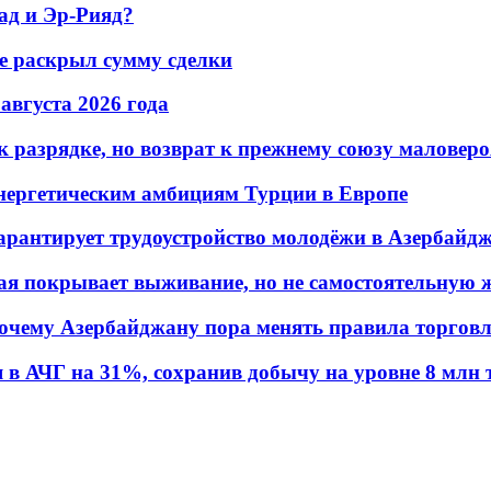
ад и Эр-Рияд?
не раскрыл сумму сделки
 августа 2026 года
 разрядке, но возврат к прежнему союзу маловеро
энергетическим амбициям Турции в Европе
гарантирует трудоустройство молодёжи в Азербайд
ая покрывает выживание, но не самостоятельную 
почему Азербайджану пора менять правила торгов
в АЧГ на 31%, сохранив добычу на уровне 8 млн 