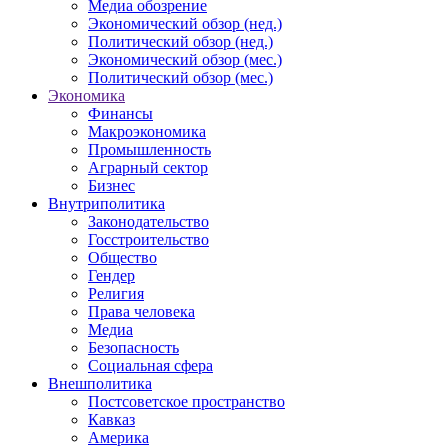
Медиа обозрение
Экономический обзор (нед.)
Политический обзор (нед.)
Экономический обзор (мес.)
Политический обзор (мес.)
Экономика
Финансы
Макроэкономика
Промышленность
Аграрный сектор
Бизнес
Внутриполитика
Законодательство
Госстроительство
Общество
Гендер
Религия
Права человека
Медиа
Безопасность
Социальная сфера
Внешполитика
Постсоветское пространство
Кавказ
Америка