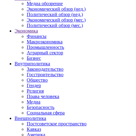
Медиа обозрение
Экономический обзор (нед.)
Политический обзор (нед.)
Экономический обзор (мес.)
Политический обзор (мес.)
Экономика
Финансы
Макроэкономика
Промышленность
Аграрный сектор
Бизнес
Внутриполитика
Законодательство
Госстроительство
Общество
Гендер
Религия
Права человека
Медиа
Безопасность
Социальная сфера
Внешполитика
Постсоветское пространство
Кавказ
Америка