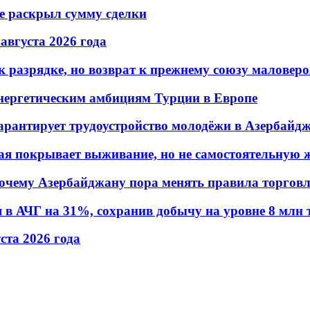
не раскрыл сумму сделки
 августа 2026 года
 разрядке, но возврат к прежнему союзу маловеро
энергетическим амбициям Турции в Европе
гарантирует трудоустройство молодёжи в Азербайд
ая покрывает выживание, но не самостоятельную 
почему Азербайджану пора менять правила торгов
в АЧГ на 31%, сохранив добычу на уровне 8 млн 
уста 2026 года