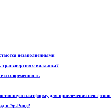
остаются незаполненными
ь транспортного коллапса?
е и современность
а
остоянную платформу для привлечения ненефтяно
ад и Эр-Рияд?