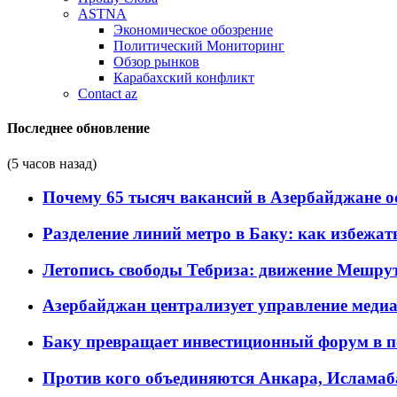
ASTNA
Экономическое обозрение
Политический Мониторинг
Обзор рынков
Карабахский конфликт
Contact az
Последнее обновление
(5 часов назад)
Почему 65 тысяч вакансий в Азербайджане 
Разделение линий метро в Баку: как избежат
Летопись свободы Тебриза: движение Мешрут
Азербайджан централизует управление меди
Баку превращает инвестиционный форум в п
Против кого объединяются Анкара, Исламаб