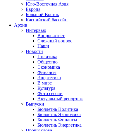
Юго-Восточная Азия
Европа
Большой Восток
Каспийский бассейн
Архив
Интервью
Вопрос-ответ
Сложный вопрос
Наши
Новости
Политика
Общество
Экономика
Финансы
Энергетика
В мире
Культура
Фото сессии
Актуальный репортаж
Выпуски
Бюллетнь Политика
Бюллетнь Экономика
Бюллетнь Финансы
Бюллетнь Энергетика
Прошу слова