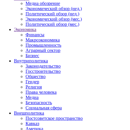
Медиа обозрение
Экономический обзор (нед.)
Политический обзор (нед.)
Экономический обзор (мес.)
Политический обзор (мес.)
Экономика
Финансы
Макроэкономика
Промышленность
Аграрный сектор
Бизнес
Внутриполитика
Законодательство
Госстроительство
Общество
Гендер
Религия
Права человека
Медиа
Безопасность
Социальная сфера
Внешполитика
Постсоветское пространство
Кавказ
Америка