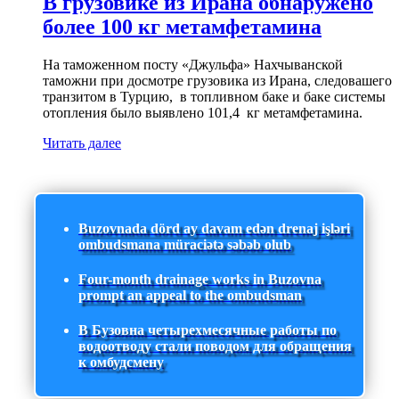
В грузовике из Ирана обнаружено
более 100 кг метамфетамина
На таможенном посту «Джульфа» Нахчыванской
таможни при досмотре грузовика из Ирана, следовашего
транзитом в Турцию, в топливном баке и баке системы
отопления было выявлено 101,4 кг метамфетамина.
Читать далее
Buzovnada dörd ay davam edən drenaj işləri
ombudsmana müraciətə səbəb olub
Four-month drainage works in Buzovna
prompt an appeal to the ombudsman
В Бузовна четырехмесячные работы по
водоотводу стали поводом для обращения
к омбудсмену