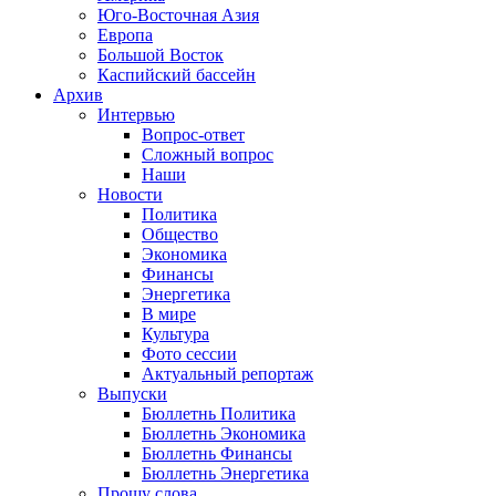
Юго-Восточная Азия
Европа
Большой Восток
Каспийский бассейн
Архив
Интервью
Вопрос-ответ
Сложный вопрос
Наши
Новости
Политика
Общество
Экономика
Финансы
Энергетика
В мире
Культура
Фото сессии
Актуальный репортаж
Выпуски
Бюллетнь Политика
Бюллетнь Экономика
Бюллетнь Финансы
Бюллетнь Энергетика
Прошу слова