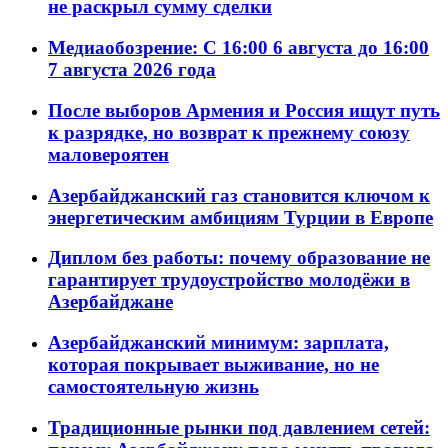
не раскрыл сумму сделки
Медиаобозрение: С 16:00 6 августа до 16:00
7 августа 2026 года
После выборов Армения и Россия ищут путь
к разрядке, но возврат к прежнему союзу
маловероятен
Азербайджанский газ становится ключом к
энергетическим амбициям Турции в Европе
Диплом без работы: почему образование не
гарантирует трудоустройство молодёжи в
Азербайджане
Азербайджанский минимум: зарплата,
которая покрывает выживание, но не
самостоятельную жизнь
Традиционные рынки под давлением сетей: