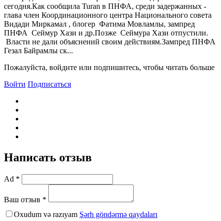
сегодня.Как сообщила Turan в ПНФА, среди задержанных -
глава член Координационного центра Национального совета
Видади Миркамал , блогер Фатима Мовламлы, зампред
ПНФА Сеймур Хази и др.Позже Сеймура Хази отпустили.
Власти не дали объяснений своим действиям.Зампред ПНФА
Гезал Байрамлы ск...
Пожалуйста, войдите или подпишитесь, чтобы читать больше
Войти
Подписаться
Написать отзыв
Ad *
Ваш отзыв *
Oxudum və razıyam
Şərh göndərmə qaydaları