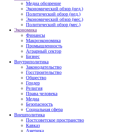
Медиа обозрение
Экономический обзор (нед.)
Политический обзор (нед.)
Экономический обзор (мес.)
Политический обзор (мес.)
Экономика
Финансы
Макроэкономика
Промышленность
Аграрный сектор
Бизнес
Внутриполитика
Законодательство
Госстроительство
Общество
Гендер
Религия
Права человека
Медиа
Безопасность
Социальная сфера
Внешполитика
Постсоветское пространство
Кавказ
Америка