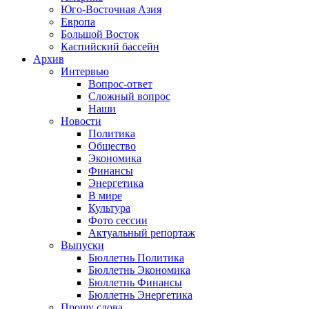
Юго-Восточная Азия
Европа
Большой Восток
Каспийский бассейн
Архив
Интервью
Вопрос-ответ
Сложный вопрос
Наши
Новости
Политика
Общество
Экономика
Финансы
Энергетика
В мире
Культура
Фото сессии
Актуальный репортаж
Выпуски
Бюллетнь Политика
Бюллетнь Экономика
Бюллетнь Финансы
Бюллетнь Энергетика
Прошу слова