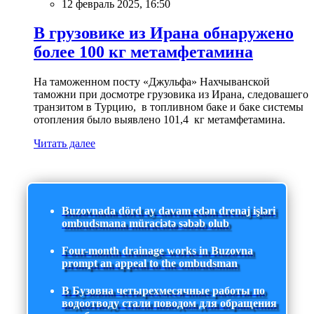
12 февраль 2025, 16:50
В грузовике из Ирана обнаружено
более 100 кг метамфетамина
На таможенном посту «Джульфа» Нахчыванской
таможни при досмотре грузовика из Ирана, следовашего
транзитом в Турцию, в топливном баке и баке системы
отопления было выявлено 101,4 кг метамфетамина.
Читать далее
Buzovnada dörd ay davam edən drenaj işləri
ombudsmana müraciətə səbəb olub
Four-month drainage works in Buzovna
prompt an appeal to the ombudsman
В Бузовна четырехмесячные работы по
водоотводу стали поводом для обращения