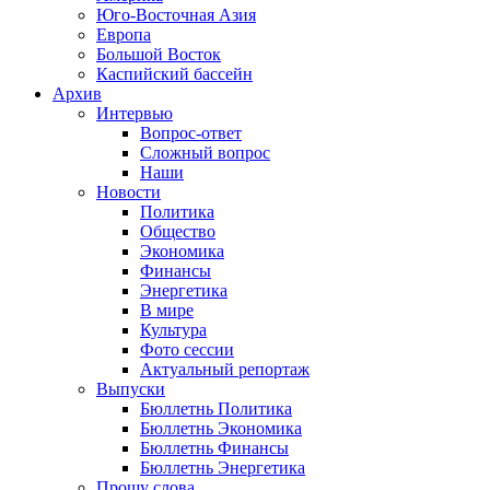
Юго-Восточная Азия
Европа
Большой Восток
Каспийский бассейн
Архив
Интервью
Вопрос-ответ
Сложный вопрос
Наши
Новости
Политика
Общество
Экономика
Финансы
Энергетика
В мире
Культура
Фото сессии
Актуальный репортаж
Выпуски
Бюллетнь Политика
Бюллетнь Экономика
Бюллетнь Финансы
Бюллетнь Энергетика
Прошу слова