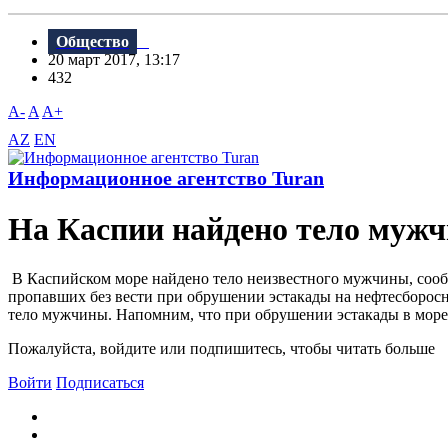
Общество
20 март 2017, 13:17
432
A-
A
A+
AZ
EN
Информационное агентство Turan
На Каспии найдено тело муж
В Каспийском море найдено тело неизвестного мужчины, сооб
пропавших без вести при обрушении эстакады на нефтесборосн
тело мужчины. Напомним, что при обрушении эстакады в море у
Пожалуйста, войдите или подпишитесь, чтобы читать больше
Войти
Подписаться