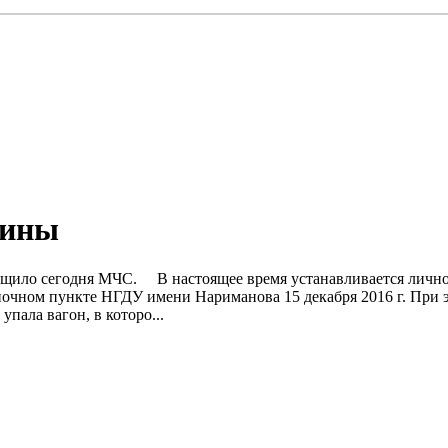
чины
щило сегодня МЧС. В настоящее время устанавливается личност
очном пункте НГДУ имени Нариманова 15 декабря 2016 г. При эт
пала вагон, в которо...