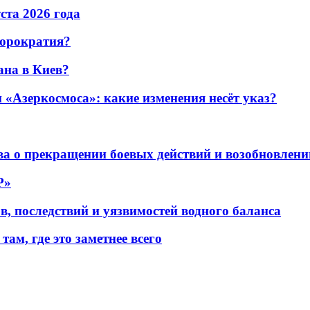
уста 2026 года
бюрократия?
ана в Киев?
«Азеркосмоса»: какие изменения несёт указ?
а о прекращении боевых действий и возобновлени
P»
в, последствий и уязвимостей водного баланса
ам, где это заметнее всего