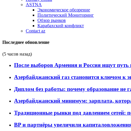
ASTNA
Экономическое обозрение
Политический Мониторинг
Обзор рынков
Карабахский конфликт
Contact az
Последнее обновление
(5 часов назад)
После выборов Армения и Россия ищут путь к
Азербайджанский газ становится ключом к 
Диплом без работы: почему образование не 
Азербайджанский минимум: зарплата, котор
Традиционные рынки под давлением сетей: 
BP и партнёры увеличили капиталовложения 