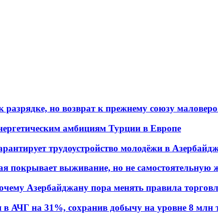
 разрядке, но возврат к прежнему союзу маловеро
энергетическим амбициям Турции в Европе
гарантирует трудоустройство молодёжи в Азербайд
ая покрывает выживание, но не самостоятельную 
почему Азербайджану пора менять правила торгов
в АЧГ на 31%, сохранив добычу на уровне 8 млн 