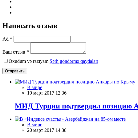
Написать отзыв
Ad *
Ваш отзыв *
Oxudum və razıyam
Şərh göndərmə qaydaları
Отправить
В мире
19 март 2017 12:36
МИД Турции подтвердил позицию 
В мире
20 март 2017 14:38