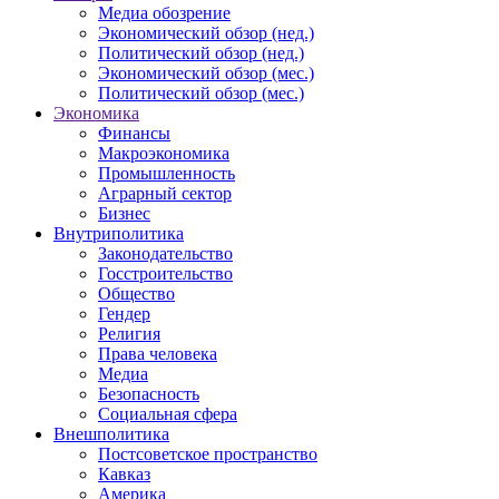
Медиа обозрение
Экономический обзор (нед.)
Политический обзор (нед.)
Экономический обзор (мес.)
Политический обзор (мес.)
Экономика
Финансы
Макроэкономика
Промышленность
Аграрный сектор
Бизнес
Внутриполитика
Законодательство
Госстроительство
Общество
Гендер
Религия
Права человека
Медиа
Безопасность
Социальная сфера
Внешполитика
Постсоветское пространство
Кавказ
Америка