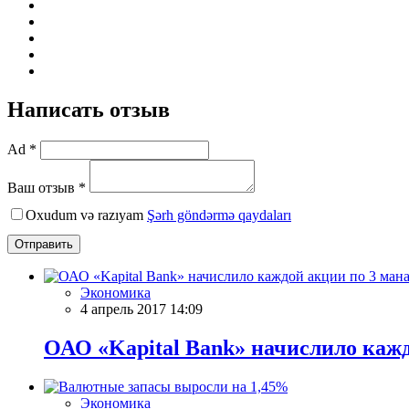
Написать отзыв
Ad *
Ваш отзыв *
Oxudum və razıyam
Şərh göndərmə qaydaları
Отправить
Экономика
4 апрель 2017 14:09
ОАО «Kapital Bank» начислило кажд
Экономика