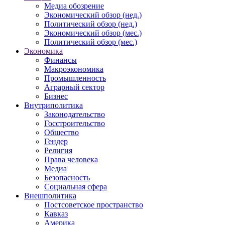
Медиа обозрение
Экономический обзор (нед.)
Политический обзор (нед.)
Экономический обзор (мес.)
Политический обзор (мес.)
Экономика
Финансы
Макроэкономика
Промышленность
Аграрный сектор
Бизнес
Внутриполитика
Законодательство
Госстроительство
Общество
Гендер
Религия
Права человека
Медиа
Безопасность
Социальная сфера
Внешполитика
Постсоветское пространство
Кавказ
Америка