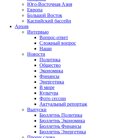
Юго-Восточная Азия
Европа
Большой Восток
Каспийский бассейн
Архив
Интервью
Вопрос-ответ
Сложный вопрос
Наши
Новости
Политика
Общество
Экономика
Финансы
Энергетика
В мире
Культура
Фото сессии
Актуальный репортаж
Выпуски
Бюллетнь Политика
Бюллетнь Экономика
Бюллетнь Финансы
Бюллетнь Энергетика
Прошу слова