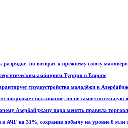
 разрядке, но возврат к прежнему союзу маловеро
энергетическим амбициям Турции в Европе
гарантирует трудоустройство молодёжи в Азербайд
ая покрывает выживание, но не самостоятельную 
почему Азербайджану пора менять правила торгов
в АЧГ на 31%, сохранив добычу на уровне 8 млн 