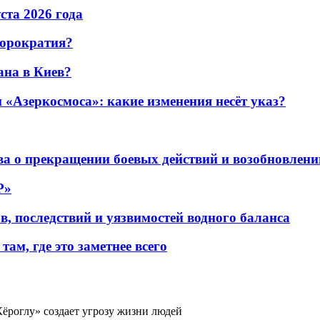
уста 2026 года
бюрократия?
ана в Киев?
«Азеркосмоса»: какие изменения несёт указ?
а о прекращении боевых действий и возобновлени
P»
в, последствий и уязвимостей водного баланса
ам, где это заметнее всего
ёроглу» создает угрозу жизни людей