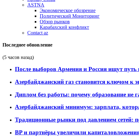
ASTNA
Экономическое обозрение
Политический Мониторинг
Обзор рынков
Карабахский конфликт
Contact az
Последнее обновление
(5 часов назад)
После выборов Армения и Россия ищут путь к
Азербайджанский газ становится ключом к 
Диплом без работы: почему образование не 
Азербайджанский минимум: зарплата, котор
Традиционные рынки под давлением сетей: 
BP и партнёры увеличили капиталовложения 