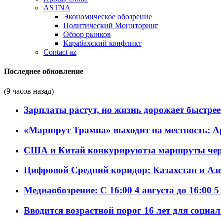
ASTNA
Экономическое обозрение
Политический Мониторинг
Обзор рынков
Карабахский конфликт
Contact az
Последнее обновление
(9 часов назад)
Зарплаты растут, но жизнь дорожает быстрее т
«Маршрут Трампа» выходит на местность: А
США и Китай конкурируютза маршруты че
Цифровой Средний коридор: Казахстан и Аз
Медиаобозрение: С 16:00 4 августа до 16:00 5
Вводится возрастной порог 16 лет для социа