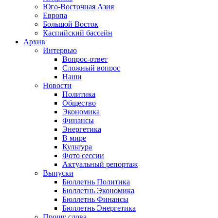
Юго-Восточная Азия
Европа
Большой Восток
Каспийский бассейн
Архив
Интервью
Вопрос-ответ
Сложный вопрос
Наши
Новости
Политика
Общество
Экономика
Финансы
Энергетика
В мире
Культура
Фото сессии
Актуальный репортаж
Выпуски
Бюллетнь Политика
Бюллетнь Экономика
Бюллетнь Финансы
Бюллетнь Энергетика
Прошу слова