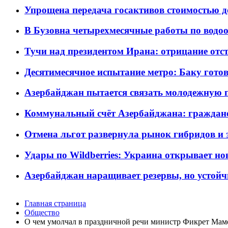
Упрощена передача госактивов стоимостью д
В Бузовна четырехмесячные работы по водоо
Тучи над президентом Ирана: отрицание отст
Десятимесячное испытание метро: Баку готов
Азербайджан пытается связать молодежную п
Коммунальный счёт Азербайджана: граждане 
Отмена льгот развернула рынок гибридов и
Удары по Wildberries: Украина открывает но
Азербайджан наращивает резервы, но устойч
Главная страница
Общество
О чем умолчал в праздничной речи министр Фикрет Мам