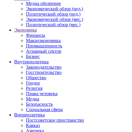
Медиа обозрение
Экономический обзор (нед.)
Политический обзор (нед.)
Экономический обзор (мес.)
Политический обзор (мес.)
Экономика
Финансы
Макроэкономика
Промышленность
Аграрный сектор
Бизнес
Внутриполитика
Законодательство
Госстроительство
Общество
Гендер
Религия
Права человека
Медиа
Безопасность
Социальная сфера
Внешполитика
Постсоветское пространство
Кавказ
Америка