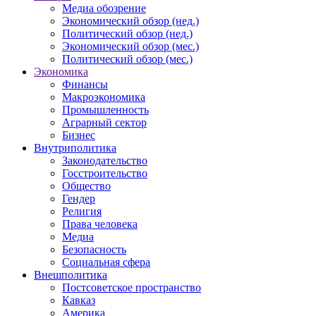
Медиа обозрение
Экономический обзор (нед.)
Политический обзор (нед.)
Экономический обзор (мес.)
Политический обзор (мес.)
Экономика
Финансы
Макроэкономика
Промышленность
Аграрный сектор
Бизнес
Внутриполитика
Законодательство
Госстроительство
Общество
Гендер
Религия
Права человека
Медиа
Безопасность
Социальная сфера
Внешполитика
Постсоветское пространство
Кавказ
Америка