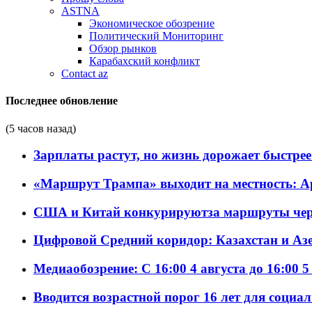
ASTNA
Экономическое обозрение
Политический Мониторинг
Обзор рынков
Карабахский конфликт
Contact az
Последнее обновление
(5 часов назад)
Зарплаты растут, но жизнь дорожает быстрее т
«Маршрут Трампа» выходит на местность: А
США и Китай конкурируютза маршруты че
Цифровой Средний коридор: Казахстан и Аз
Медиаобозрение: С 16:00 4 августа до 16:00 5
Вводится возрастной порог 16 лет для социа