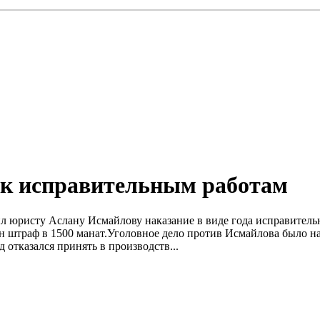
 к исправительным работам
чил юристу Аслану Исмайлову наказание в виде года исправител
н штраф в 1500 манат.Уголовное дело против Исмайлова было нач
д отказался принять в производств...