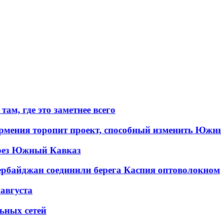
ам, где это заметнее всего
рмения торопит проект, способный изменить Южн
рез Южный Кавказ
ербайджан соединили берега Каспия оптоволокном
 августа
льных сетей