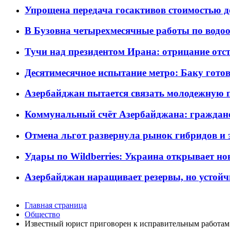
Упрощена передача госактивов стоимостью д
В Бузовна четырехмесячные работы по водоо
Тучи над президентом Ирана: отрицание отст
Десятимесячное испытание метро: Баку готов
Азербайджан пытается связать молодежную п
Коммунальный счёт Азербайджана: граждане 
Отмена льгот развернула рынок гибридов и
Удары по Wildberries: Украина открывает но
Азербайджан наращивает резервы, но устойч
Главная страница
Общество
Известный юрист приговорен к исправительным работам