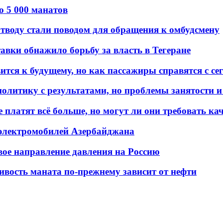
о 5 000 манатов
тводу стали поводом для обращения к омбудсмену
авки обнажило борьбу за власть в Тегеране
ится к будущему, но как пассажиры справятся с с
олитику с результатами, но проблемы занятости и
платят всё больше, но могут ли они требовать кач
 электромобилей Азербайджана
вое направление давления на Россию
ивость маната по-прежнему зависит от нефти