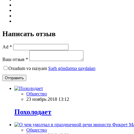
Написать отзыв
Ad *
Ваш отзыв *
Oxudum və razıyam
Şərh göndərmə qaydaları
Отправить
Общество
23 ноябрь 2018 13:12
Похолодает
Общество