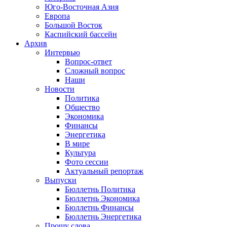
Юго-Восточная Азия
Европа
Большой Восток
Каспийский бассейн
Архив
Интервью
Вопрос-ответ
Сложный вопрос
Наши
Новости
Политика
Общество
Экономика
Финансы
Энергетика
В мире
Культура
Фото сессии
Актуальный репортаж
Выпуски
Бюллетнь Политика
Бюллетнь Экономика
Бюллетнь Финансы
Бюллетнь Энергетика
Прошу слова