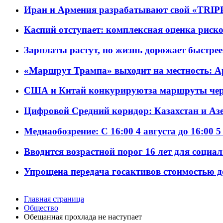
Иран и Армения разрабатывают свой «TRIP
Каспий отступает: комплексная оценка риско
Зарплаты растут, но жизнь дорожает быстрее т
«Маршрут Трампа» выходит на местность: А
США и Китай конкурируютза маршруты че
Цифровой Средний коридор: Казахстан и Аз
Медиаобозрение: С 16:00 4 августа до 16:00 5
Вводится возрастной порог 16 лет для социа
Упрощена передача госактивов стоимостью д
Главная страница
Общество
Обещанная прохлада не наступает