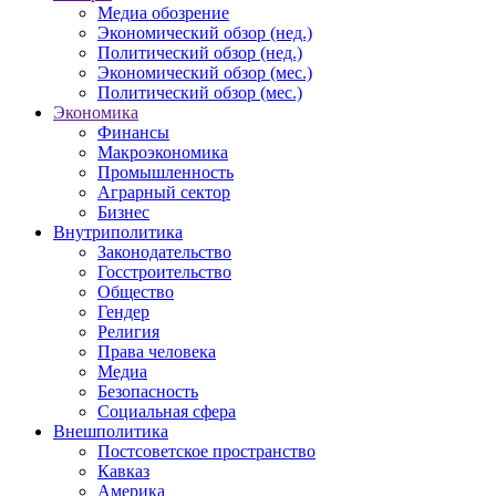
Медиа обозрение
Экономический обзор (нед.)
Политический обзор (нед.)
Экономический обзор (мес.)
Политический обзор (мес.)
Экономика
Финансы
Макроэкономика
Промышленность
Аграрный сектор
Бизнес
Внутриполитика
Законодательство
Госстроительство
Общество
Гендер
Религия
Права человека
Медиа
Безопасность
Социальная сфера
Внешполитика
Постсоветское пространство
Кавказ
Америка