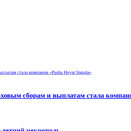
аховым сборам и выплатам стала компани
-летний некрополь