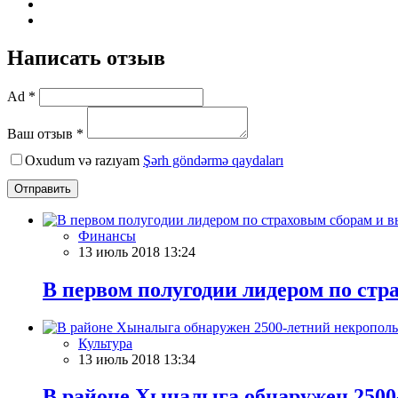
Написать отзыв
Ad *
Ваш отзыв *
Oxudum və razıyam
Şərh göndərmə qaydaları
Отправить
Финансы
13 июль 2018 13:24
В первом полугодии лидером по стр
Культура
13 июль 2018 13:34
В районе Хыналыга обнаружен 2500