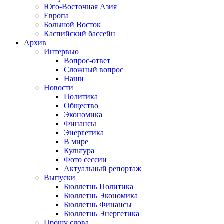
Юго-Восточная Азия
Европа
Большой Восток
Каспийский бассейн
Архив
Интервью
Вопрос-ответ
Сложный вопрос
Наши
Новости
Политика
Общество
Экономика
Финансы
Энергетика
В мире
Культура
Фото сессии
Актуальный репортаж
Выпуски
Бюллетнь Политика
Бюллетнь Экономика
Бюллетнь Финансы
Бюллетнь Энергетика
Прошу слова