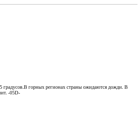
+35 градусов.B горных регионах страны ожидаются дожди. B
ит. -05D-