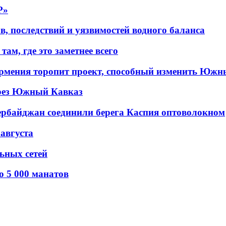
P»
в, последствий и уязвимостей водного баланса
ам, где это заметнее всего
рмения торопит проект, способный изменить Южн
рез Южный Кавказ
ербайджан соединили берега Каспия оптоволокном
 августа
льных сетей
о 5 000 манатов