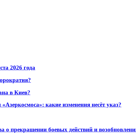
уста 2026 года
бюрократия?
ана в Киев?
«Азеркосмоса»: какие изменения несёт указ?
а о прекращении боевых действий и возобновлени