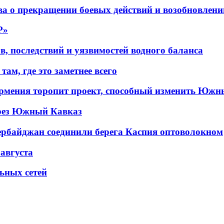
а о прекращении боевых действий и возобновлени
P»
в, последствий и уязвимостей водного баланса
ам, где это заметнее всего
рмения торопит проект, способный изменить Южн
рез Южный Кавказ
ербайджан соединили берега Каспия оптоволокном
 августа
льных сетей