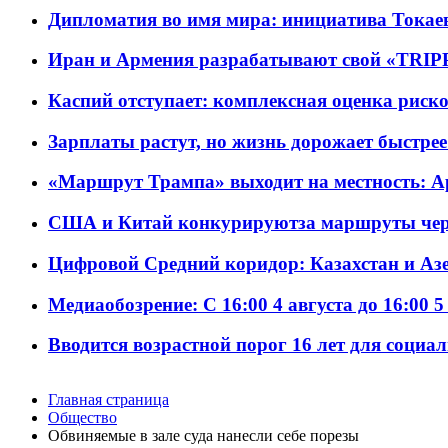
Дипломатия во имя мира: инициатива Токаев
Иран и Армения разрабатывают свой «TRIP
Каспий отступает: комплексная оценка риско
Зарплаты растут, но жизнь дорожает быстрее т
«Маршрут Трампа» выходит на местность: А
США и Китай конкурируютза маршруты че
Цифровой Средний коридор: Казахстан и Аз
Медиаобозрение: С 16:00 4 августа до 16:00 5
Вводится возрастной порог 16 лет для социа
Главная страница
Общество
Обвиняемые в зале суда нанесли себе порезы