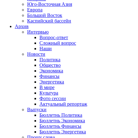
Юго-Восточная Азия
Европа
Большой Восток
Каспийский бассейн
Архив
Интервью
Вопрос-ответ
Сложный вопрос
Наши
Новости
Политика
Общество
Экономика
Финансы
Энергетика
В мире
Культура
Фото сессии
Актуальный репортаж
Выпуски
Бюллетнь Политика
Бюллетнь Экономика
Бюллетнь Финансы
Бюллетнь Энергетика
Прошу слова