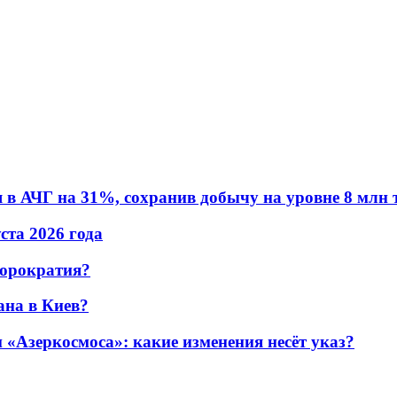
в АЧГ на 31%, сохранив добычу на уровне 8 млн 
уста 2026 года
бюрократия?
ана в Киев?
«Азеркосмоса»: какие изменения несёт указ?