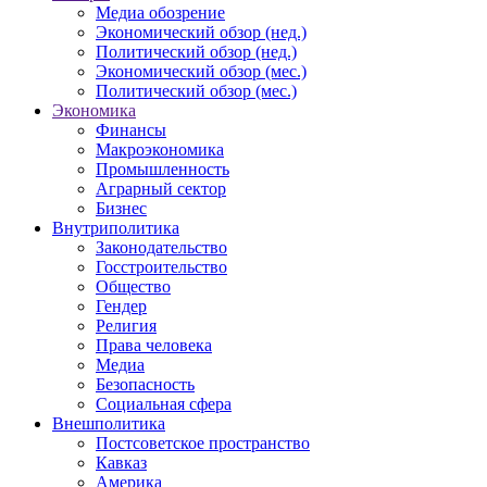
Медиа обозрение
Экономический обзор (нед.)
Политический обзор (нед.)
Экономический обзор (мес.)
Политический обзор (мес.)
Экономика
Финансы
Макроэкономика
Промышленность
Аграрный сектор
Бизнес
Внутриполитика
Законодательство
Госстроительство
Общество
Гендер
Религия
Права человека
Медиа
Безопасность
Социальная сфера
Внешполитика
Постсоветское пространство
Кавказ
Америка