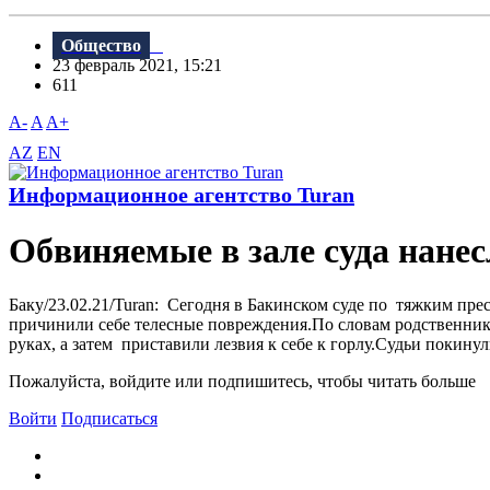
Общество
23 февраль 2021, 15:21
611
A-
A
A+
AZ
EN
Информационное агентство Turan
Обвиняемые в зале суда нанес
Баку/23.02.21/Turan: Сегодня в Бакинском суде по тяжким п
причинили себе телесные повреждения.По словам родственник
руках, а затем приставили лезвия к себе к горлу.Судьи покину
Пожалуйста, войдите или подпишитесь, чтобы читать больше
Войти
Подписаться