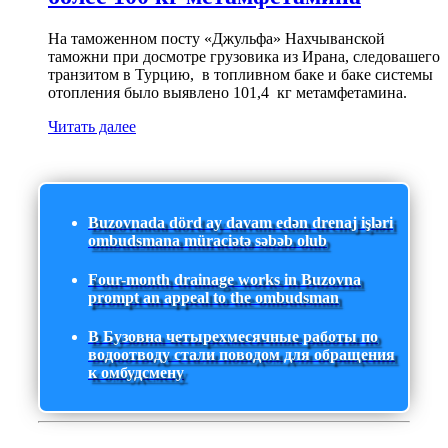
На таможенном посту «Джульфа» Нахчыванской
таможни при досмотре грузовика из Ирана, следовашего
транзитом в Турцию, в топливном баке и баке системы
отопления было выявлено 101,4 кг метамфетамина.
Читать далее
Buzovnada dörd ay davam edən drenaj işləri
ombudsmana müraciətə səbəb olub
Four-month drainage works in Buzovna
prompt an appeal to the ombudsman
В Бузовна четырехмесячные работы по
водоотводу стали поводом для обращения
к омбудсмену