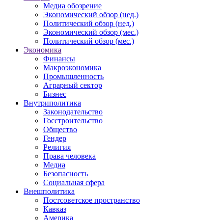
Медиа обозрение
Экономический обзор (нед.)
Политический обзор (нед.)
Экономический обзор (мес.)
Политический обзор (мес.)
Экономика
Финансы
Макроэкономика
Промышленность
Аграрный сектор
Бизнес
Внутриполитика
Законодательство
Госстроительство
Общество
Гендер
Религия
Права человека
Медиа
Безопасность
Социальная сфера
Внешполитика
Постсоветское пространство
Кавказ
Америка