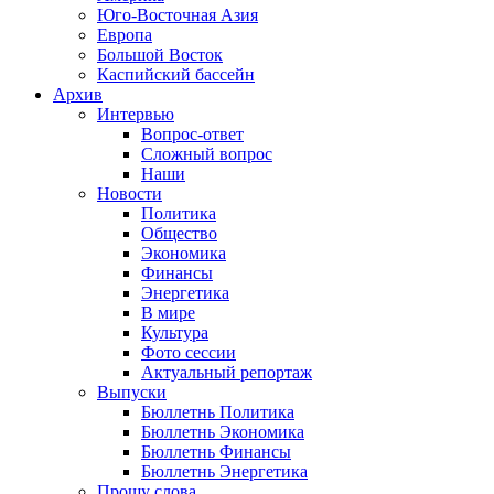
Юго-Восточная Азия
Европа
Большой Восток
Каспийский бассейн
Архив
Интервью
Вопрос-ответ
Сложный вопрос
Наши
Новости
Политика
Общество
Экономика
Финансы
Энергетика
В мире
Культура
Фото сессии
Актуальный репортаж
Выпуски
Бюллетнь Политика
Бюллетнь Экономика
Бюллетнь Финансы
Бюллетнь Энергетика
Прошу слова