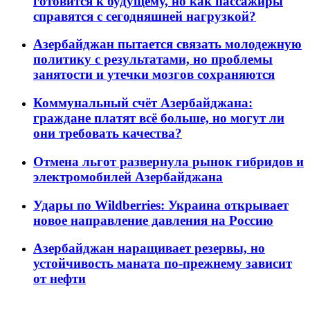
готовится к будущему, но как пассажиры
справятся с сегодняшней нагрузкой?
Азербайджан пытается связать молодежную
политику с результатами, но проблемы
занятости и утечки мозгов сохраняются
Коммунальный счёт Азербайджана:
граждане платят всё больше, но могут ли
они требовать качества?
Отмена льгот развернула рынок гибридов и
электромобилей Азербайджана
Удары по Wildberries: Украина открывает
новое направление давления на Россию
Азербайджан наращивает резервы, но
устойчивость маната по-прежнему зависит
от нефти