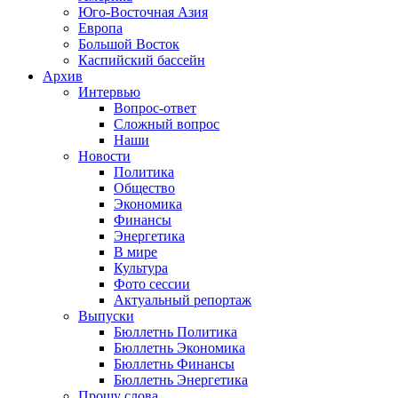
Юго-Восточная Азия
Европа
Большой Восток
Каспийский бассейн
Архив
Интервью
Вопрос-ответ
Сложный вопрос
Наши
Новости
Политика
Общество
Экономика
Финансы
Энергетика
В мире
Культура
Фото сессии
Актуальный репортаж
Выпуски
Бюллетнь Политика
Бюллетнь Экономика
Бюллетнь Финансы
Бюллетнь Энергетика
Прошу слова