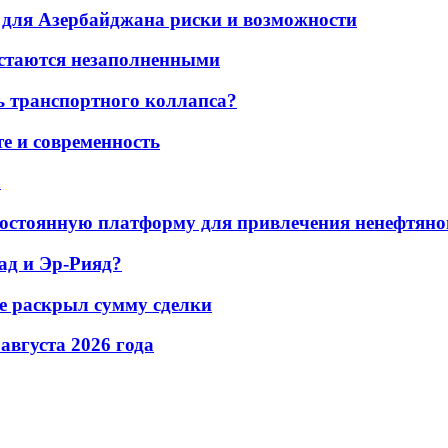
для Азербайджана риски и возможности
остаются незаполненными
ь транспортного коллапса?
е и современность
а
остоянную платформу для привлечения ненефтяно
ад и Эр-Рияд?
не раскрыл сумму сделки
 августа 2026 года