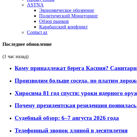
ASTNA
Экономическое обозрение
Политический Мониторинг
Обзор рынков
Карабахский конфликт
Contact az
Последнее обновление
(1 час назад)
Кому принадлежат берега Каспия? Санитарно-
Производим больше соседа, но платим дороже
Хиросима 81 год спустя: уроки ядерного ору
Почему президентская резиденция появилась 
Судебный обзор: 6–7 августа 2026 года
Телефонный звонок длиной в десятилетия