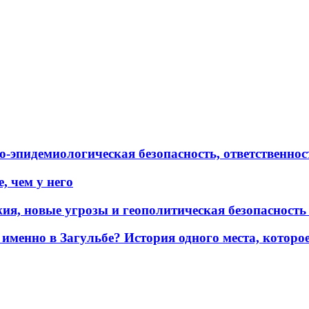
эпидемиологическая безопасность, ответственност
, чем у него
жия, новые угрозы и геополитическая безопасност
именно в Загульбе? История одного места, которо