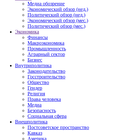
Медиа обозрение
Экономический обзор (нед.)
Политический обзор (нед.)
Экономический обзор (мес.)
Политический обзор (мес.)
Экономика
Финансы
Макроэкономика
Промышленность
Аграрный сектор
Бизнес
Внутриполитика
Законодательство
Госстроительство
Общество
Гендер
Религия
Права человека
Медиа
Безопасность
Социальная сфера
Внешполитика
Постсоветское пространство
Кавказ
Америка