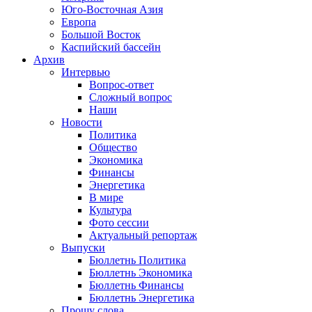
Юго-Восточная Азия
Европа
Большой Восток
Каспийский бассейн
Архив
Интервью
Вопрос-ответ
Сложный вопрос
Наши
Новости
Политика
Общество
Экономика
Финансы
Энергетика
В мире
Культура
Фото сессии
Актуальный репортаж
Выпуски
Бюллетнь Политика
Бюллетнь Экономика
Бюллетнь Финансы
Бюллетнь Энергетика
Прошу слова