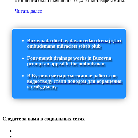
отопления было выявлено 101,4 кг метамфетамина.
Читать далее
Buzovnada dörd ay davam edən drenaj işləri
ombudsmana müraciətə səbəb olub
Four-month drainage works in Buzovna
prompt an appeal to the ombudsman
В Бузовна четырехмесячные работы по
водоотводу стали поводом для обращения
к омбудсмену
Следите за нами в социальных сетях