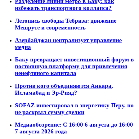
Разделение линий метро в Баку: как
избежать транспортного коллапса?
Летопись свободы Тебриза: движение
Мешруте и современность
Азербайджан централизует управление
медиа
Баку превращает инвестиционный форум в
постоянную платформу для привлечения
ненефтяного капитала
Против кого объединяются Анкара,
Исламабад и Эр-Рияд?
SOFAZ инвестировал в энергетику Перу, но
не раскрыл сумму сделки
Медиаобозрение: С 16:00 6 августа до 16:00
7 августа 2026 года