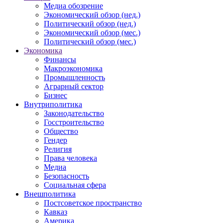
Медиа обозрение
Экономический обзор (нед.)
Политический обзор (нед.)
Экономический обзор (мес.)
Политический обзор (мес.)
Экономика
Финансы
Макроэкономика
Промышленность
Аграрный сектор
Бизнес
Внутриполитика
Законодательство
Госстроительство
Общество
Гендер
Религия
Права человека
Медиа
Безопасность
Социальная сфера
Внешполитика
Постсоветское пространство
Кавказ
Америка