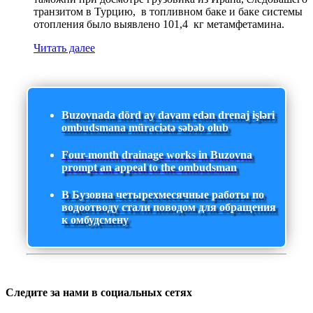
транзитом в Турцию, в топливном баке и баке системы
отопления было выявлено 101,4 кг метамфетамина.
Читать далее
Buzovnada dörd ay davam edən drenaj işləri
ombudsmana müraciətə səbəb olub
Four-month drainage works in Buzovna
prompt an appeal to the ombudsman
В Бузовна четырехмесячные работы по
водоотводу стали поводом для обращения
к омбудсмену
Следите за нами в социальных сетях