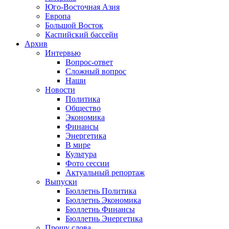
Юго-Восточная Азия
Европа
Большой Восток
Каспийский бассейн
Архив
Интервью
Вопрос-ответ
Сложный вопрос
Наши
Новости
Политика
Общество
Экономика
Финансы
Энергетика
В мире
Культура
Фото сессии
Актуальный репортаж
Выпуски
Бюллетнь Политика
Бюллетнь Экономика
Бюллетнь Финансы
Бюллетнь Энергетика
Прошу слова