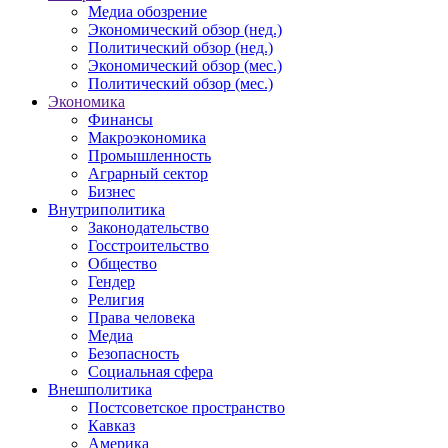
Медиа обозрение
Экономический обзор (нед.)
Политический обзор (нед.)
Экономический обзор (мес.)
Политический обзор (мес.)
Экономика
Финансы
Макроэкономика
Промышленность
Аграрный сектор
Бизнес
Внутриполитика
Законодательство
Госстроительство
Общество
Гендер
Религия
Права человека
Медиа
Безопасность
Социальная сфера
Внешполитика
Постсоветское пространство
Кавказ
Америка