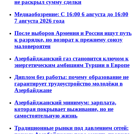
не раскрыл сумму сделки
Медиаобозрение: С 16:00 6 августа до 16:00
7 августа 2026 года
После выборов Армения и Россия ищут путь
к разрядке, но возврат к прежнему союзу
маловероятен
Азербайджанский газ становится ключом к
энергетическим амбициям Турции в Европе
Диплом без работы: почему образование не
гарантирует трудоустройство молодёжи в
Азербайджане
Азербайджанский минимум: зарплата,
которая покрывает выживание, но не
самостоятельную жизнь
Традиционные рынки под давлением сетей: