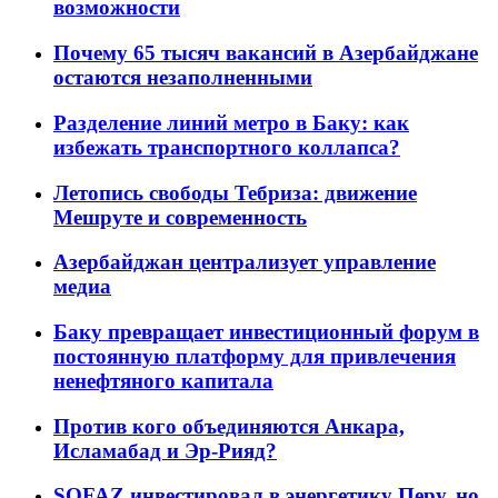
возможности
Почему 65 тысяч вакансий в Азербайджане
остаются незаполненными
Разделение линий метро в Баку: как
избежать транспортного коллапса?
Летопись свободы Тебриза: движение
Мешруте и современность
Азербайджан централизует управление
медиа
Баку превращает инвестиционный форум в
постоянную платформу для привлечения
ненефтяного капитала
Против кого объединяются Анкара,
Исламабад и Эр-Рияд?
SOFAZ инвестировал в энергетику Перу, но