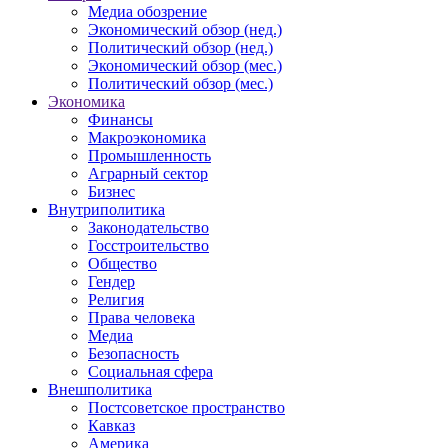
Медиа обозрение
Экономический обзор (нед.)
Политический обзор (нед.)
Экономический обзор (мес.)
Политический обзор (мес.)
Экономика
Финансы
Макроэкономика
Промышленность
Аграрный сектор
Бизнес
Внутриполитика
Законодательство
Госстроительство
Общество
Гендер
Религия
Права человека
Медиа
Безопасность
Социальная сфера
Внешполитика
Постсоветское пространство
Кавказ
Америка