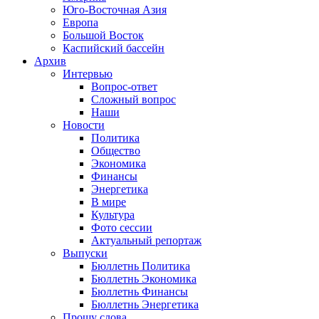
Юго-Восточная Азия
Европа
Большой Восток
Каспийский бассейн
Архив
Интервью
Вопрос-ответ
Сложный вопрос
Наши
Новости
Политика
Общество
Экономика
Финансы
Энергетика
В мире
Культура
Фото сессии
Актуальный репортаж
Выпуски
Бюллетнь Политика
Бюллетнь Экономика
Бюллетнь Финансы
Бюллетнь Энергетика
Прошу слова