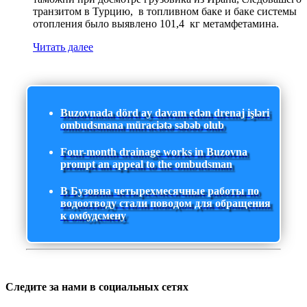
транзитом в Турцию, в топливном баке и баке системы
отопления было выявлено 101,4 кг метамфетамина.
Читать далее
Buzovnada dörd ay davam edən drenaj işləri
ombudsmana müraciətə səbəb olub
Four-month drainage works in Buzovna
prompt an appeal to the ombudsman
В Бузовна четырехмесячные работы по
водоотводу стали поводом для обращения
к омбудсмену
Следите за нами в социальных сетях