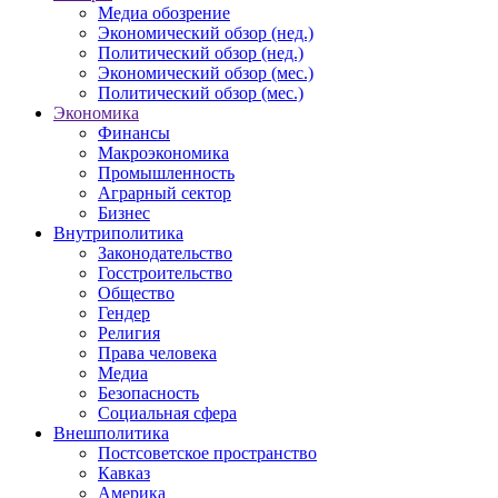
Медиа обозрение
Экономический обзор (нед.)
Политический обзор (нед.)
Экономический обзор (мес.)
Политический обзор (мес.)
Экономика
Финансы
Макроэкономика
Промышленность
Аграрный сектор
Бизнес
Внутриполитика
Законодательство
Госстроительство
Общество
Гендер
Религия
Права человека
Медиа
Безопасность
Социальная сфера
Внешполитика
Постсоветское пространство
Кавказ
Америка