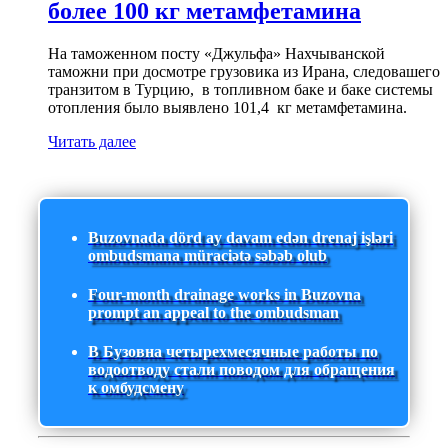
более 100 кг метамфетамина
На таможенном посту «Джульфа» Нахчыванской
таможни при досмотре грузовика из Ирана, следовашего
транзитом в Турцию, в топливном баке и баке системы
отопления было выявлено 101,4 кг метамфетамина.
Читать далее
Buzovnada dörd ay davam edən drenaj işləri
ombudsmana müraciətə səbəb olub
Four-month drainage works in Buzovna
prompt an appeal to the ombudsman
В Бузовна четырехмесячные работы по
водоотводу стали поводом для обращения
к омбудсмену