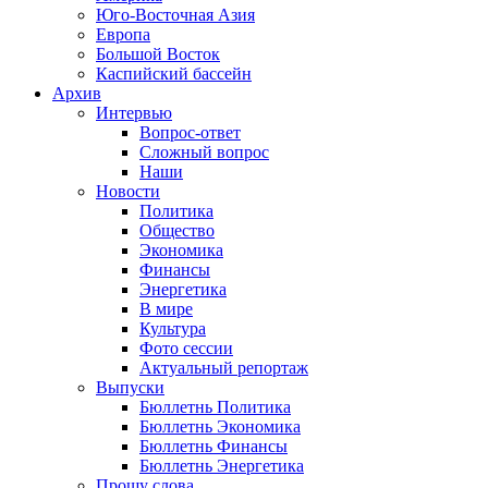
Юго-Восточная Азия
Европа
Большой Восток
Каспийский бассейн
Архив
Интервью
Вопрос-ответ
Сложный вопрос
Наши
Новости
Политика
Общество
Экономика
Финансы
Энергетика
В мире
Культура
Фото сессии
Актуальный репортаж
Выпуски
Бюллетнь Политика
Бюллетнь Экономика
Бюллетнь Финансы
Бюллетнь Энергетика
Прошу слова