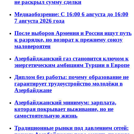
не раскрыл сумму сделки
Медиаобозрение: С 16:00 6 августа до 16:00
7 августа 2026 года
После выборов Армения и Россия ищут путь
к разрядке, но возврат к прежнему союзу
маловероятен
Азербайджанский газ становится ключом к
энергетическим амбициям Турции в Европе
Диплом без работы: почему образование не
гарантирует трудоустройство молодёжи в
Азербайджане
Азербайджанский минимум: зарплата,
которая покрывает выживание, но не
самостоятельную жизнь
Традиционные рынки под давлением сетей: