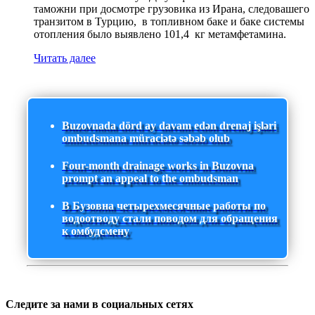
таможни при досмотре грузовика из Ирана, следовашего
транзитом в Турцию, в топливном баке и баке системы
отопления было выявлено 101,4 кг метамфетамина.
Читать далее
Buzovnada dörd ay davam edən drenaj işləri
ombudsmana müraciətə səbəb olub
Four-month drainage works in Buzovna
prompt an appeal to the ombudsman
В Бузовна четырехмесячные работы по
водоотводу стали поводом для обращения
к омбудсмену
Следите за нами в социальных сетях