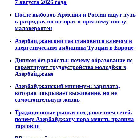
7 августа 2026 года
После выборов Армения и Россия ищут путь
к разрядке, но возврат к прежнему союзу
маловероятен
Азербайджанский газ становится ключом к
энергетическим амбициям Турции в Европе
Диплом без работы: почему образование не
гарантирует трудоустройство молодёжи в
Азербайджане
Азербайджанский минимум: зарплата,
которая покрывает выживание, но не
самостоятельную жизнь
Традиционные рынки под давлением сетей:
почему Азербайджану пора менять правила
торговли