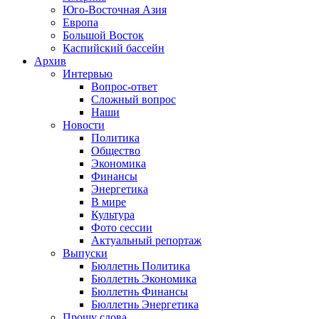
Юго-Восточная Азия
Европа
Большой Восток
Каспийский бассейн
Архив
Интервью
Вопрос-ответ
Сложный вопрос
Наши
Новости
Политика
Общество
Экономика
Финансы
Энергетика
В мире
Культура
Фото сессии
Актуальный репортаж
Выпуски
Бюллетнь Политика
Бюллетнь Экономика
Бюллетнь Финансы
Бюллетнь Энергетика
Прошу слова