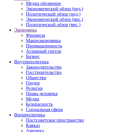
Медиа обозрение
Экономический обзор (нед.)
Политический обзор (нед.)
Экономический обзор (мес.)
Политический обзор (мес.)
Экономика
Финансы
Макроэкономика
Промышленность
Аграрный сектор
Бизнес
Внутриполитика
Законодательство
Госстроительство
Общество
Гендер
Религия
Права человека
Медиа
Безопасность
Социальная сфера
Внешполитика
Постсоветское пространство
Кавказ
Америка