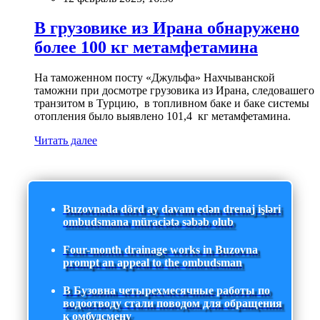
В грузовике из Ирана обнаружено
более 100 кг метамфетамина
На таможенном посту «Джульфа» Нахчыванской
таможни при досмотре грузовика из Ирана, следовашего
транзитом в Турцию, в топливном баке и баке системы
отопления было выявлено 101,4 кг метамфетамина.
Читать далее
Buzovnada dörd ay davam edən drenaj işləri
ombudsmana müraciətə səbəb olub
Four-month drainage works in Buzovna
prompt an appeal to the ombudsman
В Бузовна четырехмесячные работы по
водоотводу стали поводом для обращения
к омбудсмену