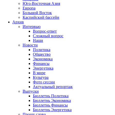
Юго-Восточная Азия
Европа
Большой Восток
Каспийский бассейн
Архив
Интервью
Вопрос-ответ
Сложный вопрос
Наши
Новости
Политика
Общество
Экономика
Финансы
Энергетика
В мире
Культура
Фото сессии
Актуальный репортаж
Выпуски
Бюллетнь Политика
Бюллетнь Экономика
Бюллетнь Финансы
Бюллетнь Энергетика
Прошу слова