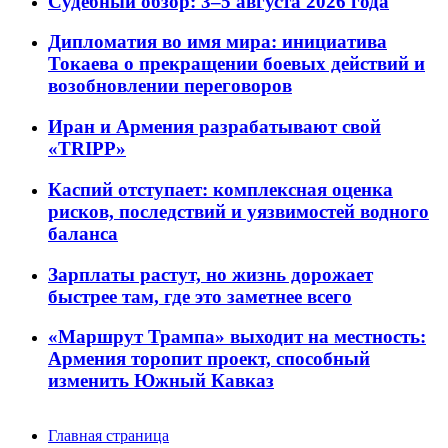
Судебный обзор: 3–5 августа 2026 года
Дипломатия во имя мира: инициатива
Токаева о прекращении боевых действий и
возобновлении переговоров
Иран и Армения разрабатывают свой
«TRIPP»
Каспий отступает: комплексная оценка
рисков, последствий и уязвимостей водного
баланса
Зарплаты растут, но жизнь дорожает
быстрее там, где это заметнее всего
«Маршрут Трампа» выходит на местность:
Армения торопит проект, способный
изменить Южный Кавказ
Главная страница