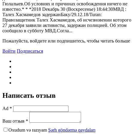
Гюлалыев.Об условиях и причинах освобождения ничего не
известно.* * *2018 Dекабрь 30 (Bоскресенье) 18:44:30МBД :
Талех Хасмамедов задержанБаку/29.12.18/Turan:
Правозащитник Талех Хасмамедов, об исчезновении которого
27 декабря заявили активисты, задержан полицией. Об этом
сообщило в субботу МBД.Согла...
Пожалуйста, войдите или подпишитесь, чтобы читать больше
Войти
Подписаться
Написать отзыв
Ad *
Ваш отзыв *
Oxudum və razıyam
Şərh göndərmə qaydaları