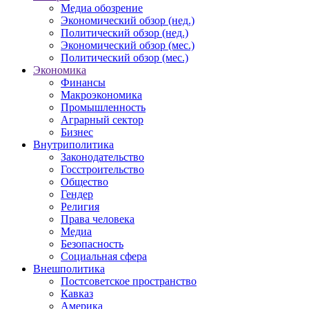
Медиа обозрение
Экономический обзор (нед.)
Политический обзор (нед.)
Экономический обзор (мес.)
Политический обзор (мес.)
Экономика
Финансы
Макроэкономика
Промышленность
Аграрный сектор
Бизнес
Внутриполитика
Законодательство
Госстроительство
Общество
Гендер
Религия
Права человека
Медиа
Безопасность
Социальная сфера
Внешполитика
Постсоветское пространство
Кавказ
Америка