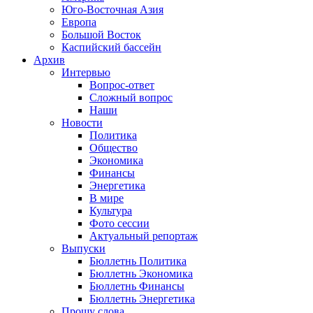
Юго-Восточная Азия
Европа
Большой Восток
Каспийский бассейн
Архив
Интервью
Вопрос-ответ
Сложный вопрос
Наши
Новости
Политика
Общество
Экономика
Финансы
Энергетика
В мире
Культура
Фото сессии
Актуальный репортаж
Выпуски
Бюллетнь Политика
Бюллетнь Экономика
Бюллетнь Финансы
Бюллетнь Энергетика
Прошу слова