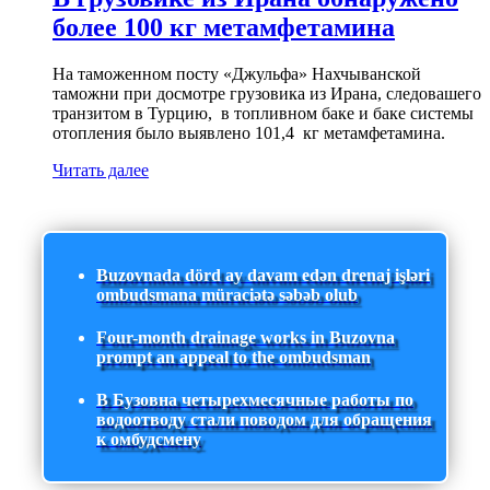
более 100 кг метамфетамина
На таможенном посту «Джульфа» Нахчыванской
таможни при досмотре грузовика из Ирана, следовашего
транзитом в Турцию, в топливном баке и баке системы
отопления было выявлено 101,4 кг метамфетамина.
Читать далее
Buzovnada dörd ay davam edən drenaj işləri
ombudsmana müraciətə səbəb olub
Four-month drainage works in Buzovna
prompt an appeal to the ombudsman
В Бузовна четырехмесячные работы по
водоотводу стали поводом для обращения
к омбудсмену