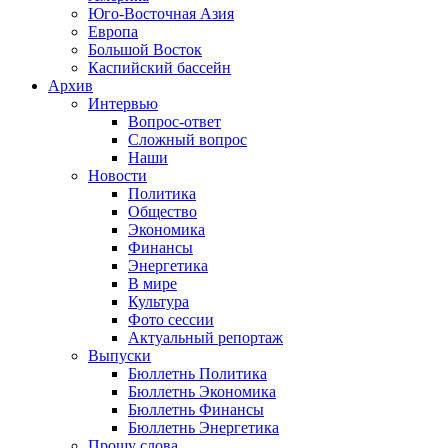
Юго-Восточная Азия
Европа
Большой Восток
Каспийский бассейн
Архив
Интервью
Вопрос-ответ
Сложный вопрос
Наши
Новости
Политика
Общество
Экономика
Финансы
Энергетика
В мире
Культура
Фото сессии
Актуальный репортаж
Выпуски
Бюллетнь Политика
Бюллетнь Экономика
Бюллетнь Финансы
Бюллетнь Энергетика
Прошу слова