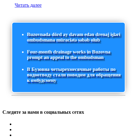
Читать далее
Buzovnada dörd ay davam edən drenaj işləri
ombudsmana müraciətə səbəb olub
Four-month drainage works in Buzovna
prompt an appeal to the ombudsman
В Бузовна четырехмесячные работы по
водоотводу стали поводом для обращения
к омбудсмену
Следите за нами в социальных сетях