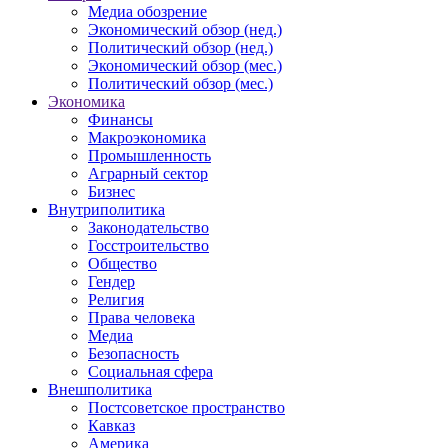
Медиа обозрение
Экономический обзор (нед.)
Политический обзор (нед.)
Экономический обзор (мес.)
Политический обзор (мес.)
Экономика
Финансы
Макроэкономика
Промышленность
Аграрный сектор
Бизнес
Внутриполитика
Законодательство
Госстроительство
Общество
Гендер
Религия
Права человека
Медиа
Безопасность
Социальная сфера
Внешполитика
Постсоветское пространство
Кавказ
Америка