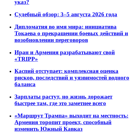
указ?
Судебный обзор: 3–5 августа 2026 года
Дипломатия во имя мира: инициатива
Токаева о прекращении боевых действий и
возобновлении переговоров
Иран и Армения разрабатывают свой
«TRIPP»
Каспий отступает: комплексная оценка
рисков, последствий и уязвимостей водного
баланса
Зарплаты растут, но жизнь дорожает
быстрее там, где это заметнее всего
«Маршрут Трампа» выходит на местность:
Армения торопит проект, способный
изменить Южный Кавказ