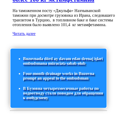
На таможенном посту «Джульфа» Нахчыванской
таможни при досмотре грузовика из Ирана, следовашего
транзитом в Турцию, в топливном баке и баке системы
отопления было выявлено 101,4 кг метамфетамина.
Читать далее
Buzovnada dörd ay davam edən drenaj işləri
ombudsmana müraciətə səbəb olub
Four-month drainage works in Buzovna
prompt an appeal to the ombudsman
В Бузовна четырехмесячные работы по
водоотводу стали поводом для обращения
к омбудсмену