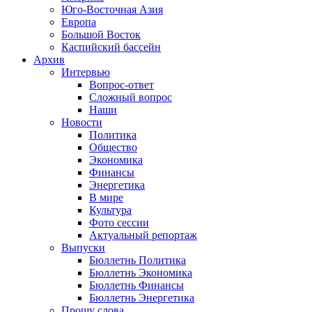
Юго-Восточная Азия
Европа
Большой Восток
Каспийский бассейн
Архив
Интервью
Вопрос-ответ
Сложный вопрос
Наши
Новости
Политика
Общество
Экономика
Финансы
Энергетика
В мире
Культура
Фото сессии
Актуальный репортаж
Выпуски
Бюллетнь Политика
Бюллетнь Экономика
Бюллетнь Финансы
Бюллетнь Энергетика
Прошу слова