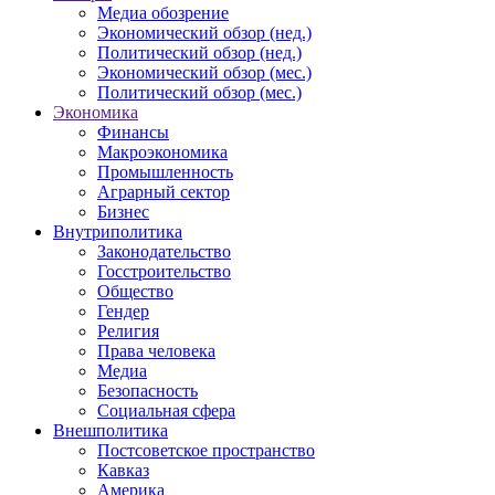
Медиа обозрение
Экономический обзор (нед.)
Политический обзор (нед.)
Экономический обзор (мес.)
Политический обзор (мес.)
Экономика
Финансы
Макроэкономика
Промышленность
Аграрный сектор
Бизнес
Внутриполитика
Законодательство
Госстроительство
Общество
Гендер
Религия
Права человека
Медиа
Безопасность
Социальная сфера
Внешполитика
Постсоветское пространство
Кавказ
Америка