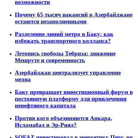
возможности
Почему 65 тысяч вакансий в Азербайджане
остаются незаполненными
Разделение линий метро в Баку: как
избежать транспортного коллапса?
Летопись свободы Тебриза: движение
Мешруте и современность
Азербайджан централизует управление
медиа
Баку превращает инвестиционный форум в
постоянную платформу для привлечения
ненефтяного капитала
Против кого объединяются Анкара,
Исламабад и Эр-Рияд?
SOFAZ инвестировал в энергетику Перу, но