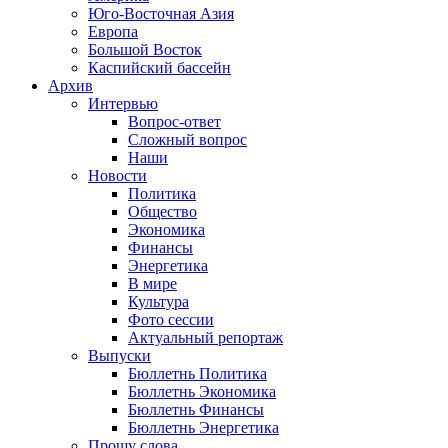
Юго-Восточная Азия
Европа
Большой Восток
Каспийский бассейн
Архив
Интервью
Вопрос-ответ
Сложный вопрос
Наши
Новости
Политика
Общество
Экономика
Финансы
Энергетика
В мире
Культура
Фото сессии
Актуальный репортаж
Выпуски
Бюллетнь Политика
Бюллетнь Экономика
Бюллетнь Финансы
Бюллетнь Энергетика
Прошу слова