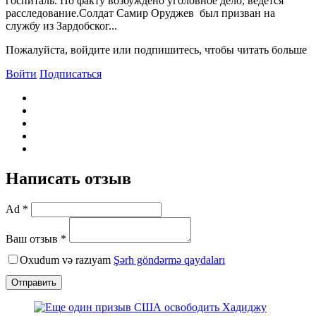
госпиталь. По факту возбуждено уголовное дело, ведется
расследование.Солдат Самир Оруджев был призван на
службу из Зардобског...
Пожалуйста, войдите или подпишитесь, чтобы читать больше
Войти
Подписаться
Написать отзыв
Ad *
Ваш отзыв *
Oxudum və razıyam
Şərh göndərmə qaydaları
Отправить