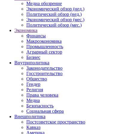
Медиа обозрение
Экономический обзор (нед.)
Политический обзор (нед.)
Экономический обзор (мес.)
Политический обзор (мес.)
Экономика
Финансы
Макроэкономика
Промышленность
Аграрный сектор
Бизнес
Внутриполитика
Законодательство
Госстроительство
Общество
Гендер
Религия
Права человека
Медиа
Безопасность
Социальная сфера
Внешполитика
Постсоветское пространство
Кавказ
Америка