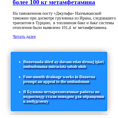
более 100 кг метамфетамина
На таможенном посту «Джульфа» Нахчыванской
таможни при досмотре грузовика из Ирана, следовашего
транзитом в Турцию, в топливном баке и баке системы
отопления было выявлено 101,4 кг метамфетамина.
Читать далее
Buzovnada dörd ay davam edən drenaj işləri
ombudsmana müraciətə səbəb olub
Four-month drainage works in Buzovna
prompt an appeal to the ombudsman
В Бузовна четырехмесячные работы по
водоотводу стали поводом для обращения
к омбудсмену