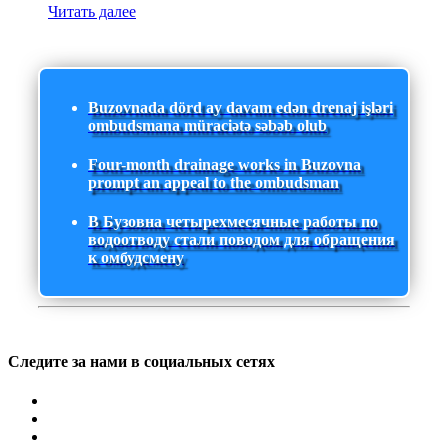
Читать далее
Buzovnada dörd ay davam edən drenaj işləri
ombudsmana müraciətə səbəb olub
Four-month drainage works in Buzovna
prompt an appeal to the ombudsman
В Бузовна четырехмесячные работы по
водоотводу стали поводом для обращения
к омбудсмену
Следите за нами в социальных сетях