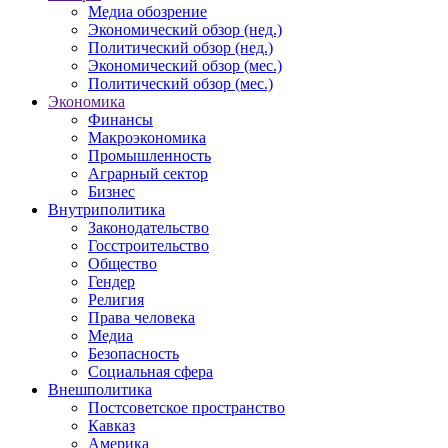
Медиа обозрение
Экономический обзор (нед.)
Политический обзор (нед.)
Экономический обзор (мес.)
Политический обзор (мес.)
Экономика
Финансы
Макроэкономика
Промышленность
Аграрный сектор
Бизнес
Внутриполитика
Законодательство
Госстроительство
Общество
Гендер
Религия
Права человека
Медиа
Безопасность
Социальная сфера
Внешполитика
Постсоветское пространство
Кавказ
Америка