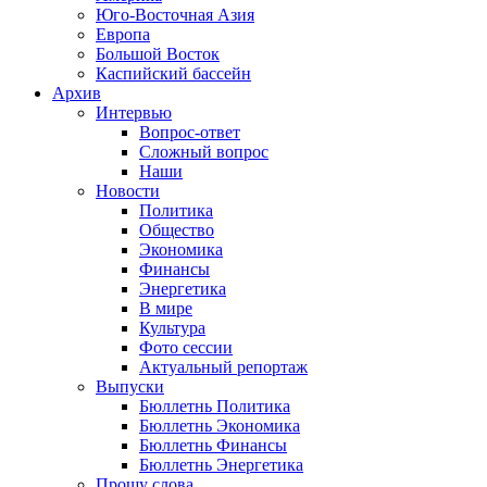
Юго-Восточная Азия
Европа
Большой Восток
Каспийский бассейн
Архив
Интервью
Вопрос-ответ
Сложный вопрос
Наши
Новости
Политика
Общество
Экономика
Финансы
Энергетика
В мире
Культура
Фото сессии
Актуальный репортаж
Выпуски
Бюллетнь Политика
Бюллетнь Экономика
Бюллетнь Финансы
Бюллетнь Энергетика
Прошу слова