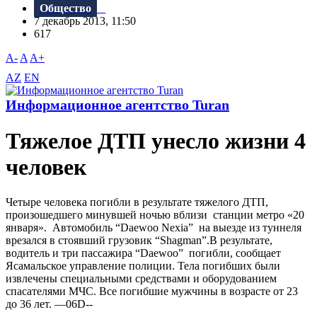
Общество
7 декабрь 2013, 11:50
617
A-
A
A+
AZ
EN
Информационное агентство Turan
Тяжелое ДТП унесло жизни 4
человек
Четыре человека погибли в результате тяжелого ДТП,
произошедшего минувшей ночью вблизи станции метро «20
января». Автомобиль “Daewoo Nexia” на выезде из туннеля
врезался в стоявший грузовик “Shagman”.В результате,
водитель и три пассажира “Daewoo” погибли, сообщает
Ясамальское управление полиции. Тела погибших были
извлечены специальными средствами и оборудованием
спасателями МЧС. Все погибшие мужчины в возрасте от 23
до 36 лет. —06D--