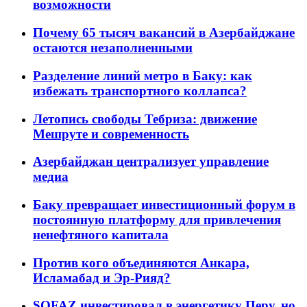
возможности
Почему 65 тысяч вакансий в Азербайджане
остаются незаполненными
Разделение линий метро в Баку: как
избежать транспортного коллапса?
Летопись свободы Тебриза: движение
Мешруте и современность
Азербайджан централизует управление
медиа
Баку превращает инвестиционный форум в
постоянную платформу для привлечения
ненефтяного капитала
Против кого объединяются Анкара,
Исламабад и Эр-Рияд?
SOFAZ инвестировал в энергетику Перу, но