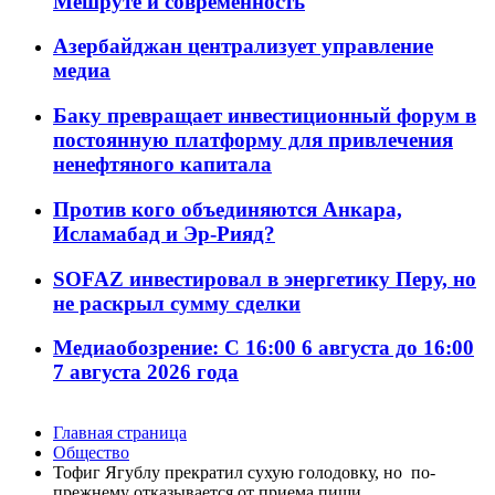
Мешруте и современность
Азербайджан централизует управление
медиа
Баку превращает инвестиционный форум в
постоянную платформу для привлечения
ненефтяного капитала
Против кого объединяются Анкара,
Исламабад и Эр-Рияд?
SOFAZ инвестировал в энергетику Перу, но
не раскрыл сумму сделки
Медиаобозрение: С 16:00 6 августа до 16:00
7 августа 2026 года
Главная страница
Общество
Тофиг Ягублу прекратил сухую голодовку, но по-
прежнему отказывается от приема пищи