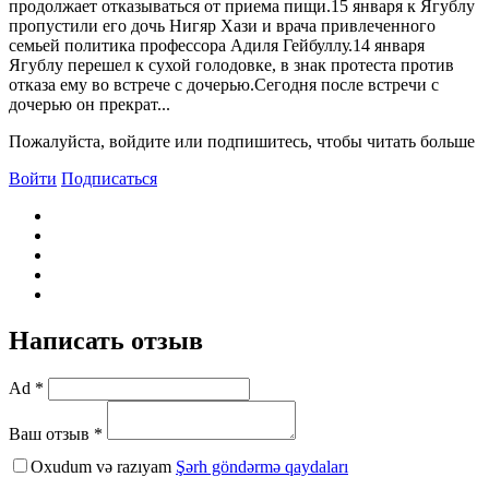
продолжает отказываться от приема пищи.15 января к Ягублу
пропустили его дочь Нигяр Хази и врача привлеченного
семьей политика профессора Адиля Гейбуллу.14 января
Ягублу перешел к сухой голодовке, в знак протеста против
отказа ему во встрече с дочерью.Сегодня после встречи с
дочерью он прекрат...
Пожалуйста, войдите или подпишитесь, чтобы читать больше
Войти
Подписаться
Написать отзыв
Ad *
Ваш отзыв *
Oxudum və razıyam
Şərh göndərmə qaydaları