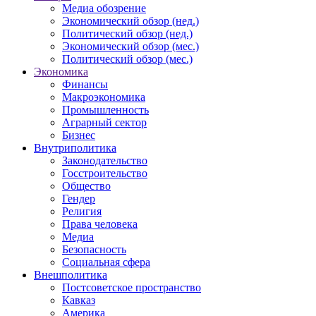
Медиа обозрение
Экономический обзор (нед.)
Политический обзор (нед.)
Экономический обзор (мес.)
Политический обзор (мес.)
Экономика
Финансы
Макроэкономика
Промышленность
Аграрный сектор
Бизнес
Внутриполитика
Законодательство
Госстроительство
Общество
Гендер
Религия
Права человека
Медиа
Безопасность
Социальная сфера
Внешполитика
Постсоветское пространство
Кавказ
Америка