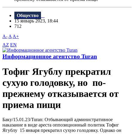
Общество
15 январь 2023, 18:44
712
A-
A
A+
AZ
EN
Информационное агентство Turan
Тофиг Ягублу прекратил
сухую голодовку, но по-
прежнему отказывается от
приема пищи
Баку/15.01.23/Turan: Отбывающий административное
наказание в виде ареста оппозиционный политик Тофиг
Ягублу 15 января прекратил сухую голодовку. Однако он