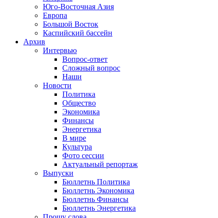
Юго-Восточная Азия
Европа
Большой Восток
Каспийский бассейн
Архив
Интервью
Вопрос-ответ
Сложный вопрос
Наши
Новости
Политика
Общество
Экономика
Финансы
Энергетика
В мире
Культура
Фото сессии
Актуальный репортаж
Выпуски
Бюллетнь Политика
Бюллетнь Экономика
Бюллетнь Финансы
Бюллетнь Энергетика
Прошу слова